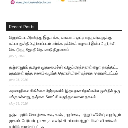
Recent Posts
ஹெல்மெட் அணிந்து இரு சக்கர வாகனம் ஓட்டி வந்தவர்களுக்கு
கட்டா குஸ்தி 2 திரைப்படம் பார்க்க டிக்கெட் வழங்கி இன்ப அதிர்ச்சி
கொடுத்த ஜோதி தொண்டு நிறுவனம்
July 5, 2026
தஞ்சாவூரில் தமிழக முதலமைச்சர் விஜய் பிறந்தநாள் விழா, நலத்திட்ட
உதவிகள், ரத்த தானம் வழங்கி தொண்டர்கள் உற்சாக கொண்டாட்டம்
June 23, 2026
அவசரநிலை சிகிச்சை நேர்வுகளில் இதயநாள நோய்களே மூன்றில் ஒரு
பங்கு உள்ளது, தஞ்சை மீனாட்சி மருத்துவமனை தகவல்
May 28, 2026
தஞ்சாவூரில் செயற்கை கை, கால், முழங்கை, மற்றும் வீல்சேர் வழங்கும்
முகாம். பெரியார் புரா ஊரக வளர்ச்சி மய்யம் மற்றும் பி எம் வி எஸ் எஸ்
சார்பில் வழங்கப்பட்டது