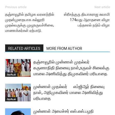
Previous article
Next article
தஞ்சாவூரில் தமிழக வரலாற்றில்
ஸ்ரீசத்குரு தியாகராஜ சுவாமி
முதன்முறையாக கல்லூரி
174வது ஆராதனை விழா
முதல்வருக்கு முழுஉருவச்சிலை,
பந்தகால் நடும் விழா
மாணாக்கர்கள் ஏற்பாடு.
RELATED ARTICLES
MORE FROM AUTHOR
தஞ்சாவூரில் முன்னாள் முதல்வர்
கருணாநிதி நினைவு நாள்,உருவச் சிலைக்கு
மாலை அணிவித்து திமுகவினர் மரியாதை
அரசியல்
முன்னாள் முதல்வர் எம்ஜிஆர் நினைவு
நாள், அதிமுகவினர் மாலை அணிவித்து
மரியாதை
அரசியல்
முன்னாள் அமைச்சர் எஸ்.எஸ்.பழநி