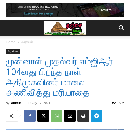
Home
அரசியல்
அரசியல்
முன்னாள் முதல்வர் எம்ஜிஆர்
104வது பிறந்த நாள்
அதிமுகவினர் மாலை
அணிவித்து மரியாதை
By
admin
-
January 17, 2021
1396