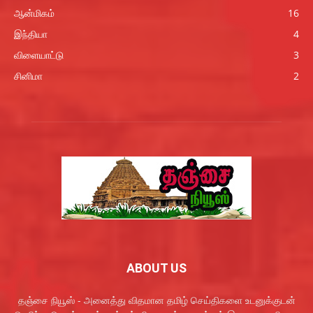
ஆன்மிகம்
16
இந்தியா
4
விளையாட்டு
3
சினிமா
2
ABOUT US
தஞ்சை நியூஸ் - அனைத்து விதமான தமிழ் செய்திகளை உடனுக்குடன்