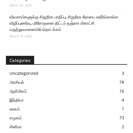
March 20, 2026
விவசாயிகளுக்கு சிறுநீரக பாதிப்பு, சிறுநீரக நோயை எதிர்கொள்ள
விழிப்புணர்வு, பரிசோதனை திட்டம் தஞ்சை மீனாட்சி
மருத்துவமனையில் தொடக்கம்
March 14, 2026
Categories
Uncategorized
3
அரசியல்
78
ஆன்மிகம்
16
இந்தியா
4
உலகம்
1
சமூகம்
73
சினிமா
2