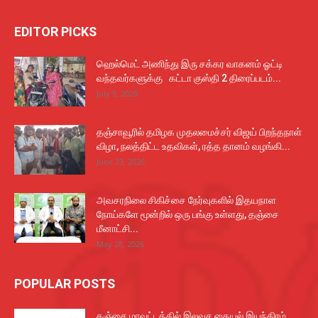
EDITOR PICKS
ஹெல்மெட் அணிந்து இரு சக்கர வாகனம் ஓட்டி
வந்தவர்களுக்கு கட்டா குஸ்தி 2 திரைப்படம்...
July 5, 2026
தஞ்சாவூரில் தமிழக முதலமைச்சர் விஜய் பிறந்தநாள்
விழா, நலத்திட்ட உதவிகள், ரத்த தானம் வழங்கி...
June 23, 2026
அவசரநிலை சிகிச்சை நேர்வுகளில் இதயநாள
நோய்களே மூன்றில் ஒரு பங்கு உள்ளது, தஞ்சை
மீனாட்சி...
May 28, 2026
POPULAR POSTS
தஞ்சை மாவட்டத்தில் இலவச தையல் இயந்திரம்