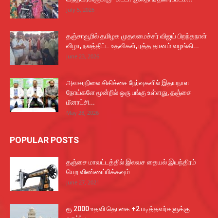
July 5, 2026
தஞ்சாவூரில் தமிழக முதலமைச்சர் விஜய் பிறந்தநாள்
விழா, நலத்திட்ட உதவிகள், ரத்த தானம் வழங்கி...
June 23, 2026
அவசரநிலை சிகிச்சை நேர்வுகளில் இதயநாள
நோய்களே மூன்றில் ஒரு பங்கு உள்ளது, தஞ்சை
மீனாட்சி...
May 28, 2026
POPULAR POSTS
தஞ்சை மாவட்டத்தில் இலவச தையல் இயந்திரம்
பெற விண்ணப்பிக்கவும்
June 27, 2021
ரூ 2000 உதவி தொகை +2 படித்தவர்களுக்கு