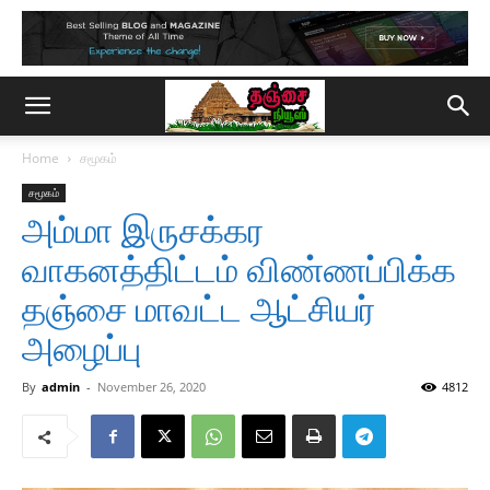
Home
சமூகம்
சமூகம்
அம்மா இருசக்கர
வாகனத்திட்டம் விண்ணப்பிக்க
தஞ்சை மாவட்ட ஆட்சியர்
அழைப்பு
By
admin
-
November 26, 2020
4812