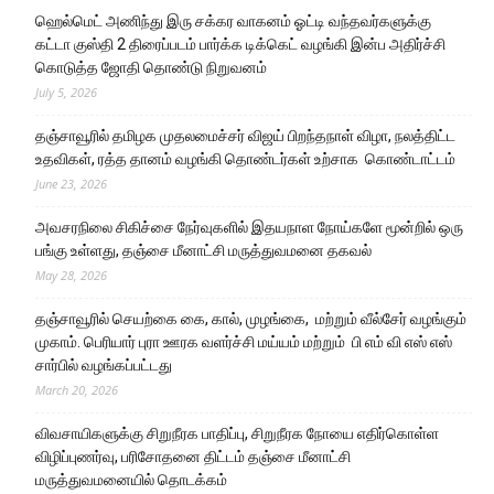
ஹெல்மெட் அணிந்து இரு சக்கர வாகனம் ஓட்டி வந்தவர்களுக்கு
கட்டா குஸ்தி 2 திரைப்படம் பார்க்க டிக்கெட் வழங்கி இன்ப அதிர்ச்சி
கொடுத்த ஜோதி தொண்டு நிறுவனம்
July 5, 2026
தஞ்சாவூரில் தமிழக முதலமைச்சர் விஜய் பிறந்தநாள் விழா, நலத்திட்ட
உதவிகள், ரத்த தானம் வழங்கி தொண்டர்கள் உற்சாக கொண்டாட்டம்
June 23, 2026
அவசரநிலை சிகிச்சை நேர்வுகளில் இதயநாள நோய்களே மூன்றில் ஒரு
பங்கு உள்ளது, தஞ்சை மீனாட்சி மருத்துவமனை தகவல்
May 28, 2026
தஞ்சாவூரில் செயற்கை கை, கால், முழங்கை, மற்றும் வீல்சேர் வழங்கும்
முகாம். பெரியார் புரா ஊரக வளர்ச்சி மய்யம் மற்றும் பி எம் வி எஸ் எஸ்
சார்பில் வழங்கப்பட்டது
March 20, 2026
விவசாயிகளுக்கு சிறுநீரக பாதிப்பு, சிறுநீரக நோயை எதிர்கொள்ள
விழிப்புணர்வு, பரிசோதனை திட்டம் தஞ்சை மீனாட்சி
மருத்துவமனையில் தொடக்கம்