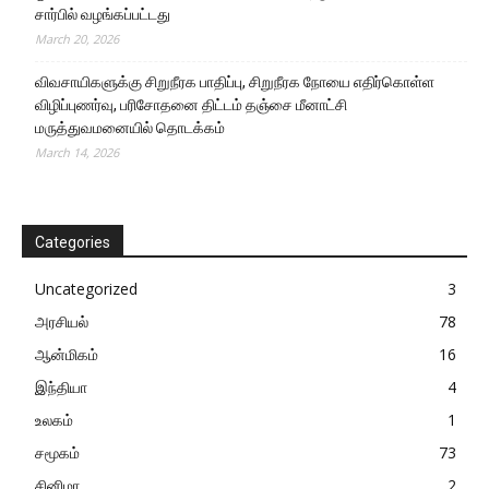
சார்பில் வழங்கப்பட்டது
March 20, 2026
விவசாயிகளுக்கு சிறுநீரக பாதிப்பு, சிறுநீரக நோயை எதிர்கொள்ள
விழிப்புணர்வு, பரிசோதனை திட்டம் தஞ்சை மீனாட்சி
மருத்துவமனையில் தொடக்கம்
March 14, 2026
Categories
Uncategorized
3
அரசியல்
78
ஆன்மிகம்
16
இந்தியா
4
உலகம்
1
சமூகம்
73
சினிமா
2