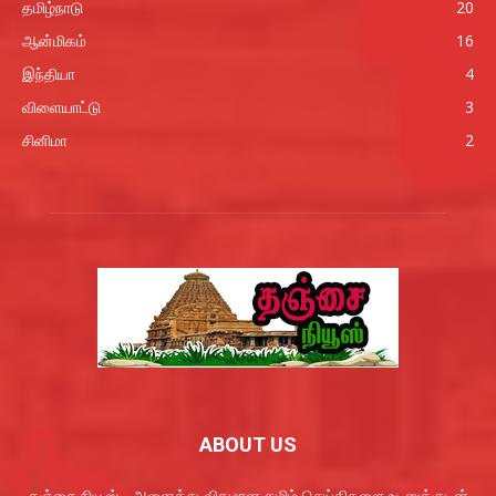
தமிழ்நாடு
20
ஆன்மிகம்
16
இந்தியா
4
விளையாட்டு
3
சினிமா
2
ABOUT US
தஞ்சை நியூஸ் - அனைத்து விதமான தமிழ் செய்திகளை உடனுக்குடன்