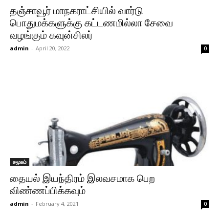
தஞ்சாவூர் மாநகராட்சியில் வார்டு
பொதுமக்களுக்கு கட்டணமில்லா சேவை
வழங்கும் கவுன்சிலர்
admin
-
April 20, 2022
0
சமூகம்
தையல் இயந்திரம் இலவசமாக பெற
விண்ணப்பிக்கவும்
admin
-
February 4, 2021
0