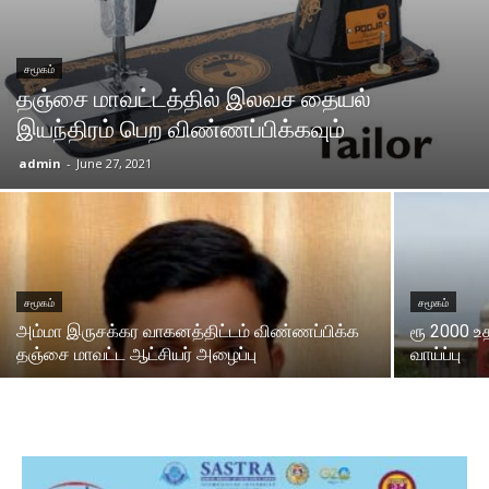
சமூகம்
தஞ்சை மாவட்டத்தில் இலவச தையல்
இயந்திரம் பெற விண்ணப்பிக்கவும்
admin
-
June 27, 2021
சமூகம்
சமூகம்
அம்மா இருசக்கர வாகனத்திட்டம் விண்ணப்பிக்க
ரூ 2000 உ
தஞ்சை மாவட்ட ஆட்சியர் அழைப்பு
வாய்ப்பு