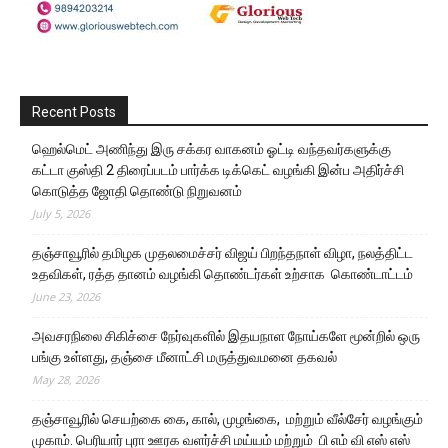
Recent Posts
ஹெல்மெட் அணிந்து இரு சக்கர வாகனம் ஓட்டி வந்தவர்களுக்கு
கட்டா குஸ்தி 2 திரைப்படம் பார்க்க டிக்கெட் வழங்கி இன்ப அதிர்ச்சி
கொடுத்த ஜோதி தொண்டு நிறுவனம்
July 5, 2026
தஞ்சாவூரில் தமிழக முதலமைச்சர் விஜய் பிறந்தநாள் விழா, நலத்திட்ட
உதவிகள், ரத்த தானம் வழங்கி தொண்டர்கள் உற்சாக கொண்டாட்டம்
June 23, 2026
அவசரநிலை சிகிச்சை நேர்வுகளில் இதயநாள நோய்களே மூன்றில் ஒரு
பங்கு உள்ளது, தஞ்சை மீனாட்சி மருத்துவமனை தகவல்
May 28, 2026
தஞ்சாவூரில் செயற்கை கை, கால், முழங்கை, மற்றும் வீல்சேர் வழங்கும்
முகாம். பெரியார் புரா ஊரக வளர்ச்சி மய்யம் மற்றும் பி எம் வி எஸ் எஸ்