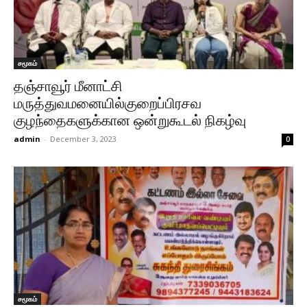
சமூகம்
தஞ்சாவூர் மீனாட்சி
மருத்துவமனையில்குறைப்பிரசவ
குழந்தைகளுக்கான ஒன்றுகூடல் நிகழ்வு
admin
-
December 3, 2023
0
சமூகம்