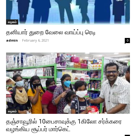
சமூகம்
தனியார் துறை வேலை வாய்ப்பு ரெடி
admin
-
February 6, 2021
0
சமூகம்
தஞ்சாவூரில் 10பைசாவுக்கு 1கிலோ சர்க்கரை
வழங்கிய சூப்பர் மார்கெட்