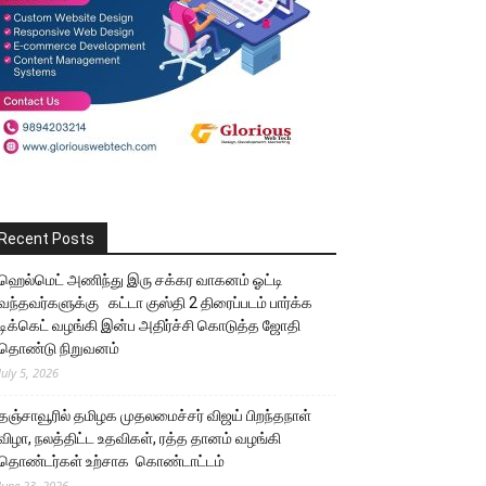
Recent Posts
ஹெல்மெட் அணிந்து இரு சக்கர வாகனம் ஓட்டி
வந்தவர்களுக்கு கட்டா குஸ்தி 2 திரைப்படம் பார்க்க
டிக்கெட் வழங்கி இன்ப அதிர்ச்சி கொடுத்த ஜோதி
தொண்டு நிறுவனம்
July 5, 2026
தஞ்சாவூரில் தமிழக முதலமைச்சர் விஜய் பிறந்தநாள்
விழா, நலத்திட்ட உதவிகள், ரத்த தானம் வழங்கி
தொண்டர்கள் உற்சாக கொண்டாட்டம்
June 23, 2026