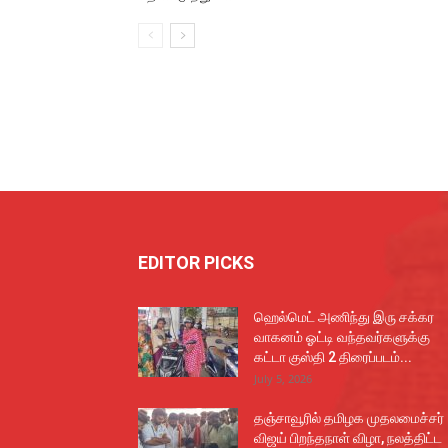
EDITOR PICKS
ஹெல்மெட் அணிந்து இரு சக்கர
வாகனம் ஓட்டி வந்தவர்களுக்கு
கட்டா குஸ்தி 2 திரைப்படம்...
July 5, 2026
தஞ்சாவூரில் தமிழக முதலமைச்சர்
விஜய் பிறந்தநாள் விழா, நலத்திட்ட