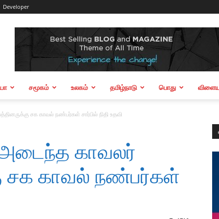
Developer
ியா
சமூகம்
உலகம்
தமிழ்நாடு
பொது
விளையா
்தினருக்கு சக காவல் நண்பர்கள் சார்பில் நிதி உதவி
 அடைந்த காவலர்
கு சக காவல் நண்பர்கள்