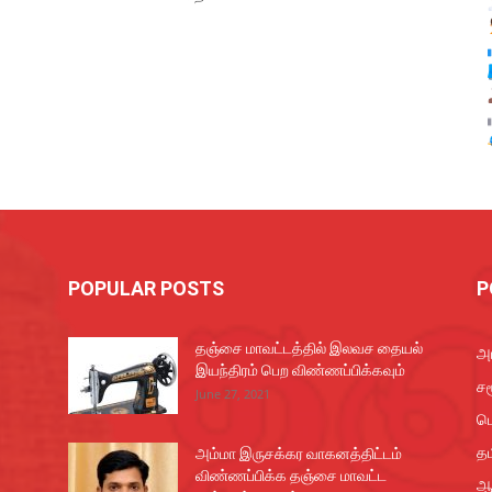
POPULAR POSTS
P
தஞ்சை மாவட்டத்தில் இலவச தையல்
அர
இயந்திரம் பெற விண்ணப்பிக்கவும்
சம
June 27, 2021
ப
தம
அம்மா இருசக்கர வாகனத்திட்டம்
விண்ணப்பிக்க தஞ்சை மாவட்ட
ஆ