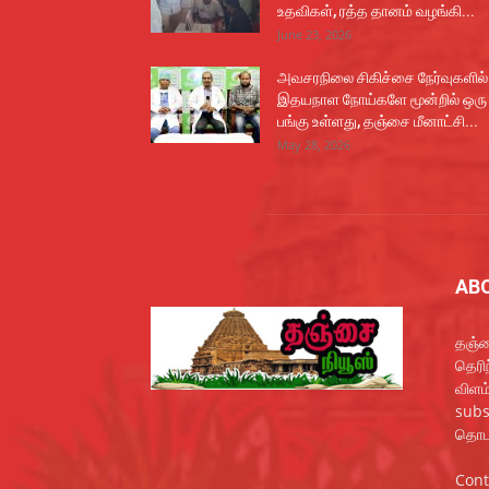
உதவிகள், ரத்த தானம் வழங்கி...
June 23, 2026
அவசரநிலை சிகிச்சை நேர்வுகளில்
இதயநாள நோய்களே மூன்றில் ஒரு
பங்கு உள்ளது, தஞ்சை மீனாட்சி...
May 28, 2026
AB
தஞ்ச
தெரி
விளம
subs
தொடர
Cont