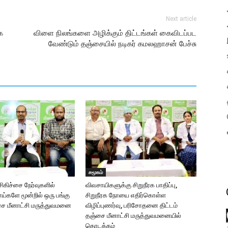
Next article
ை
விளை நிலங்களை அழிக்கும் திட்டங்கள் கைவிடப்பட
வேண்டும் தஞ்சையில் நடிகர் கமலஹாசன் பேச்சு
சமூகம்
கிச்சை நேர்வுகளில்
விவசாயிகளுக்கு சிறுநீரக பாதிப்பு,
களே மூன்றில் ஒரு பங்கு
சிறுநீரக நோயை எதிர்கொள்ள
சை மீனாட்சி மருத்துவமனை
விழிப்புணர்வு, பரிசோதனை திட்டம்
தஞ்சை மீனாட்சி மருத்துவமனையில்
தொடக்கம்