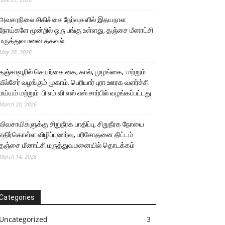
அவசரநிலை சிகிச்சை நேர்வுகளில் இதயநாள
நோய்களே மூன்றில் ஒரு பங்கு உள்ளது, தஞ்சை மீனாட்சி
மருத்துவமனை தகவல்
May 28, 2026
தஞ்சாவூரில் செயற்கை கை, கால், முழங்கை, மற்றும்
வீல்சேர் வழங்கும் முகாம். பெரியார் புரா ஊரக வளர்ச்சி
மய்யம் மற்றும் பி எம் வி எஸ் எஸ் சார்பில் வழங்கப்பட்டது
March 20, 2026
விவசாயிகளுக்கு சிறுநீரக பாதிப்பு, சிறுநீரக நோயை
எதிர்கொள்ள விழிப்புணர்வு, பரிசோதனை திட்டம்
தஞ்சை மீனாட்சி மருத்துவமனையில் தொடக்கம்
March 14, 2026
Categories
Uncategorized
3