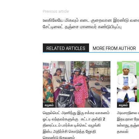
Previous article
உலகிலேயே மிகவும் எடை குறைவான இரண்டு வக
சேட்டிலைட் தஞ்சை மாணவர் கண்டுபிடிப்பு
RELATED ARTICLES
MORE FROM AUTHOR
சமூகம்
சமூகம்
ஹெல்மெட் அணிந்து இரு சக்கர வாகனம்
அவசரநிலை சி
ஓட்டி வந்தவர்களுக்கு கட்டா குஸ்தி 2
இதயநாள நோய்
திரைப்படம் பார்க்க டிக்கெட் வழங்கி
உள்ளது, தஞ்
இன்ப அதிர்ச்சி கொடுத்த ஜோதி
தகவல்
தொண்டு நிறுவனம்