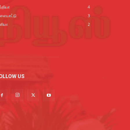
்தியா
4
ிளையாட்டு
3
னிமா
2
OLLOW US