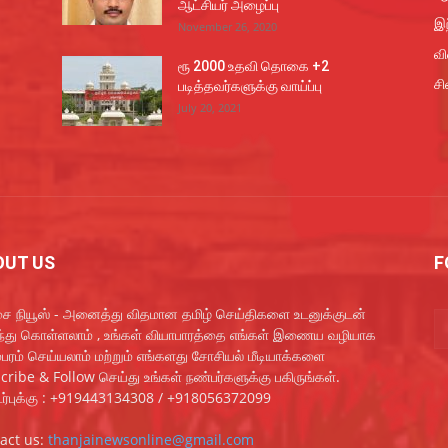
ஆட்சியர் அழைப்பு
இந
November 26, 2020
வ
ரூ 2000 உதவி தொகை +2
சி
படித்தவர்களுக்கு வாய்ப்பு
July 20, 2021
OUT US
F
ை நியூஸ் - அனைத்து விதமான தமிழ் செய்திகளை உடனுக்குடன்
ந்து கொள்ளலாம் , உங்கள் வியாபாரத்தை எங்கள் இணைய வழியாக
்பரம் செய்யலாம் மற்றும் எங்களது சோசியல் மீடியாக்களை
cribe & Follow செய்து உங்கள் நண்பர்களுக்கு பகிருங்கள்.
்புக்கு : +919443134308 / +918056372099
act us:
thanjainewsonline@gmail.com