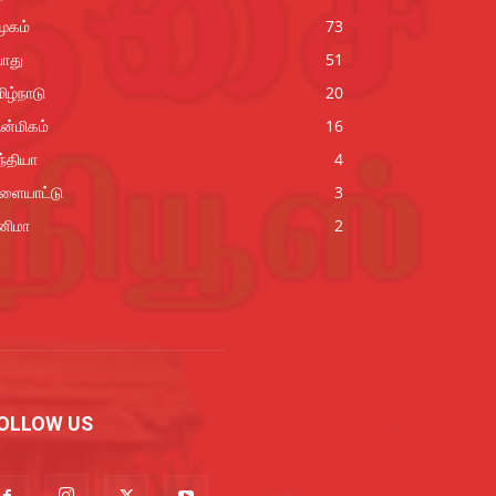
ூகம்
73
ொது
51
ிழ்நாடு
20
ன்மிகம்
16
்தியா
4
ிளையாட்டு
3
னிமா
2
OLLOW US