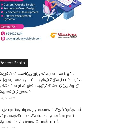
Recent Posts
ஹெல்மெட் அணிந்து இரு சக்கர வாகனம் ஓட்டி
வந்தவர்களுக்கு கட்டா குஸ்தி 2 திரைப்படம் பார்க்க
டிக்கெட் வழங்கி இன்ப அதிர்ச்சி கொடுத்த ஜோதி
தொண்டு நிறுவனம்
July 5, 2026
தஞ்சாவூரில் தமிழக முதலமைச்சர் விஜய் பிறந்தநாள்
விழா, நலத்திட்ட உதவிகள், ரத்த தானம் வழங்கி
தொண்டர்கள் உற்சாக கொண்டாட்டம்
June 23, 2026