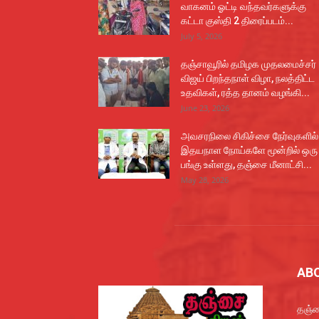
வாகனம் ஓட்டி வந்தவர்களுக்கு
கட்டா குஸ்தி 2 திரைப்படம்...
July 5, 2026
தஞ்சாவூரில் தமிழக முதலமைச்சர்
விஜய் பிறந்தநாள் விழா, நலத்திட்ட
உதவிகள், ரத்த தானம் வழங்கி...
June 23, 2026
அவசரநிலை சிகிச்சை நேர்வுகளில்
இதயநாள நோய்களே மூன்றில் ஒரு
பங்கு உள்ளது, தஞ்சை மீனாட்சி...
May 28, 2026
AB
தஞ்ச