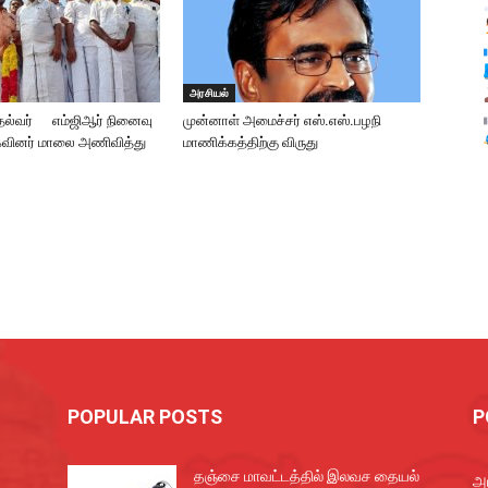
அரசியல்
தல்வர் எம்ஜிஆர் நினைவு
முன்னாள் அமைச்சர் எஸ்.எஸ்.பழநி
கவினர் மாலை அணிவித்து
மாணிக்கத்திற்கு விருது
POPULAR POSTS
P
தஞ்சை மாவட்டத்தில் இலவச தையல்
அர