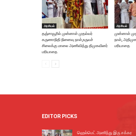
அரசியல்
அரசியல்
தஞ்சாவூரில் முன்னாள் முதல்வர்
முன்னாள் மு
கருணாநிதி நினைவு நாள்,உருவச்
நாள், அதிமு
சிலைக்கு மாலை அணிவித்து திமுகவினர்
மரியாதை
மரியாதை
EDITOR PICKS
ஹெல்மெட் அணிந்து இரு சக்கர