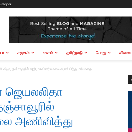
veloper
ியா
சமூகம்
உலகம்
தமிழ்நாடு
பொது
விளையா
ாள் விழா, தஞ்சாவூரில் அதிமுகவினர் மாலை அணிவித்து மரியாதை
ர் ஜெயலலிதா
தஞ்சாவூரில்
லை அணிவித்து