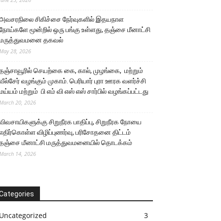
அவசரநிலை சிகிச்சை நேர்வுகளில் இதயநாள
நோய்களே மூன்றில் ஒரு பங்கு உள்ளது, தஞ்சை மீனாட்சி
மருத்துவமனை தகவல்
May 28, 2026
தஞ்சாவூரில் செயற்கை கை, கால், முழங்கை, மற்றும்
வீல்சேர் வழங்கும் முகாம். பெரியார் புரா ஊரக வளர்ச்சி
மய்யம் மற்றும் பி எம் வி எஸ் எஸ் சார்பில் வழங்கப்பட்டது
March 20, 2026
விவசாயிகளுக்கு சிறுநீரக பாதிப்பு, சிறுநீரக நோயை
எதிர்கொள்ள விழிப்புணர்வு, பரிசோதனை திட்டம்
தஞ்சை மீனாட்சி மருத்துவமனையில் தொடக்கம்
March 14, 2026
Categories
Uncategorized
3