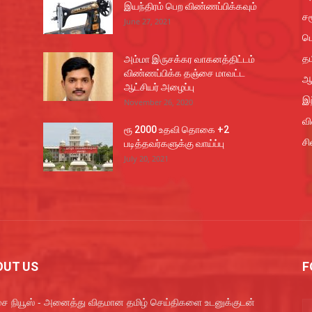
இயந்திரம் பெற விண்ணப்பிக்கவும்
சம
June 27, 2021
ப
தம
அம்மா இருசக்கர வாகனத்திட்டம்
விண்ணப்பிக்க தஞ்சை மாவட்ட
ஆ
ஆட்சியர் அழைப்பு
இந
November 26, 2020
வ
ரூ 2000 உதவி தொகை +2
சி
படித்தவர்களுக்கு வாய்ப்பு
July 20, 2021
OUT US
F
ை நியூஸ் - அனைத்து விதமான தமிழ் செய்திகளை உடனுக்குடன்