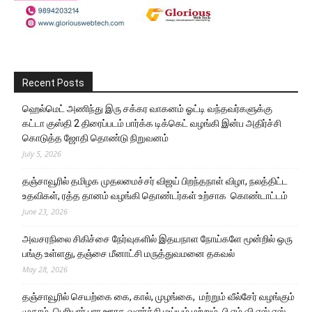
Recent Posts
ஹெல்மெட் அணிந்து இரு சக்கர வாகனம் ஓட்டி வந்தவர்களுக்கு
கட்டா குஸ்தி 2 திரைப்படம் பார்க்க டிக்கெட் வழங்கி இன்ப அதிர்ச்சி
கொடுத்த ஜோதி தொண்டு நிறுவனம்
July 5, 2026
தஞ்சாவூரில் தமிழக முதலமைச்சர் விஜய் பிறந்தநாள் விழா, நலத்திட்ட
உதவிகள், ரத்த தானம் வழங்கி தொண்டர்கள் உற்சாக கொண்டாட்டம்
June 23, 2026
அவசரநிலை சிகிச்சை நேர்வுகளில் இதயநாள நோய்களே மூன்றில் ஒரு
பங்கு உள்ளது, தஞ்சை மீனாட்சி மருத்துவமனை தகவல்
May 28, 2026
தஞ்சாவூரில் செயற்கை கை, கால், முழங்கை, மற்றும் வீல்சேர் வழங்கும்
முகாம். பெரியார் புரா ஊரக வளர்ச்சி மய்யம் மற்றும் பி எம் வி எஸ் எஸ்