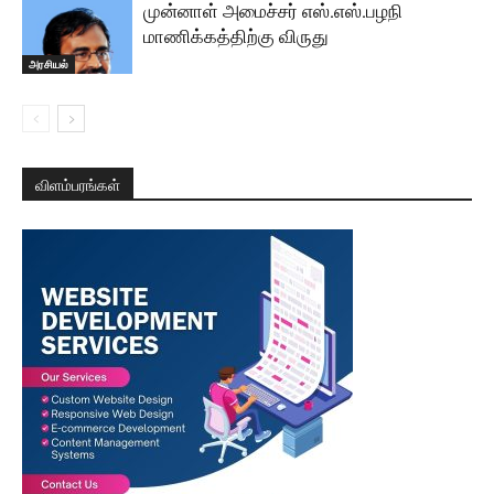
முன்னாள் அமைச்சர் எஸ்.எஸ்.பழநி
மாணிக்கத்திற்கு விருது
அரசியல்
விளம்பரங்கள்