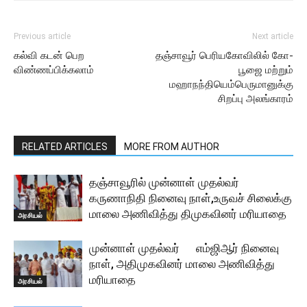
Previous article
Next article
கல்வி கடன் பெற
தஞ்சாவூர் பெரியகோவிலில் கோ-
விண்ணப்பிக்கலாம்
பூஜை மற்றும்
மஹாநந்தியெம்பெருமானுக்கு
சிறப்பு அலங்காரம்
RELATED ARTICLES
MORE FROM AUTHOR
தஞ்சாவூரில் முன்னாள் முதல்வர்
கருணாநிதி நினைவு நாள்,உருவச் சிலைக்கு
மாலை அணிவித்து திமுகவினர் மரியாதை
அரசியல்
முன்னாள் முதல்வர் எம்ஜிஆர் நினைவு
நாள், அதிமுகவினர் மாலை அணிவித்து
மரியாதை
அரசியல்