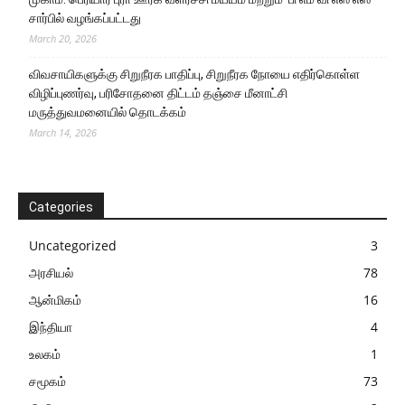
சார்பில் வழங்கப்பட்டது
March 20, 2026
விவசாயிகளுக்கு சிறுநீரக பாதிப்பு, சிறுநீரக நோயை எதிர்கொள்ள
விழிப்புணர்வு, பரிசோதனை திட்டம் தஞ்சை மீனாட்சி
மருத்துவமனையில் தொடக்கம்
March 14, 2026
Categories
Uncategorized
3
அரசியல்
78
ஆன்மிகம்
16
இந்தியா
4
உலகம்
1
சமூகம்
73