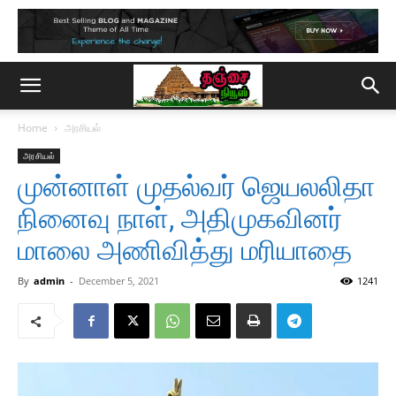
Home
அரசியல்
அரசியல்
முன்னாள் முதல்வர் ஜெயலலிதா
நினைவு நாள், அதிமுகவினர்
மாலை அணிவித்து மரியாதை
By
admin
-
December 5, 2021
1241