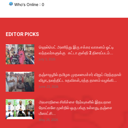
Who's Online : 0
EDITOR PICKS
ஹெல்மெட் அணிந்து இரு சக்கர வாகனம் ஓட்டி
வந்தவர்களுக்கு கட்டா குஸ்தி 2 திரைப்படம்...
July 5, 2026
தஞ்சாவூரில் தமிழக முதலமைச்சர் விஜய் பிறந்தநாள்
விழா, நலத்திட்ட உதவிகள், ரத்த தானம் வழங்கி...
June 23, 2026
அவசரநிலை சிகிச்சை நேர்வுகளில் இதயநாள
நோய்களே மூன்றில் ஒரு பங்கு உள்ளது, தஞ்சை
மீனாட்சி...
May 28, 2026