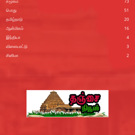
சமூகம்
73
பொது
51
தமிழ்நாடு
20
ஆன்மிகம்
16
இந்தியா
4
விளையாட்டு
3
சினிமா
2