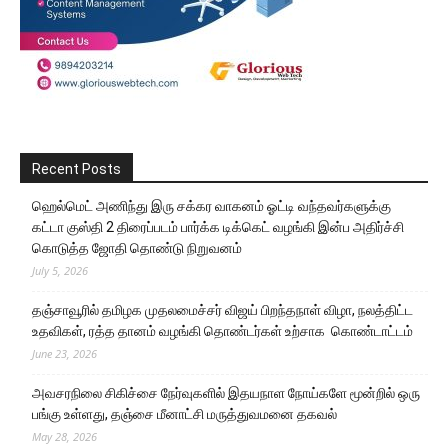
Recent Posts
ஹெல்மெட் அணிந்து இரு சக்கர வாகனம் ஓட்டி வந்தவர்களுக்கு
கட்டா குஸ்தி 2 திரைப்படம் பார்க்க டிக்கெட் வழங்கி இன்ப அதிர்ச்சி
கொடுத்த ஜோதி தொண்டு நிறுவனம்
July 5, 2026
தஞ்சாவூரில் தமிழக முதலமைச்சர் விஜய் பிறந்தநாள் விழா, நலத்திட்ட
உதவிகள், ரத்த தானம் வழங்கி தொண்டர்கள் உற்சாக கொண்டாட்டம்
June 23, 2026
அவசரநிலை சிகிச்சை நேர்வுகளில் இதயநாள நோய்களே மூன்றில் ஒரு
பங்கு உள்ளது, தஞ்சை மீனாட்சி மருத்துவமனை தகவல்
May 28, 2026