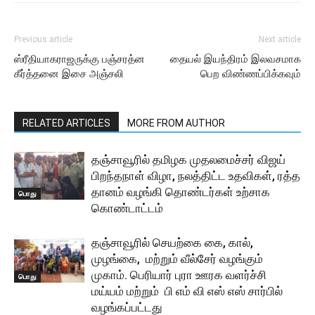
Previous article
Next article
ஸ்ரீதியாகராஜருக்கு பஞ்சரத்ன
தையல் இயந்திரம் இலவசமாக
கீர்த்தனை இசை அஞ்சலி
பெற விண்ணப்பிக்கவும்
RELATED ARTICLES
MORE FROM AUTHOR
தஞ்சாவூரில் தமிழக முதலமைச்சர் விஜய்
பிறந்தநாள் விழா, நலத்திட்ட உதவிகள், ரத்த
தானம் வழங்கி தொண்டர்கள் உற்சாக
பொது
கொண்டாட்டம்
தஞ்சாவூரில் செயற்கை கை, கால்,
முழங்கை, மற்றும் வீல்சேர் வழங்கும்
முகாம். பெரியார் புரா ஊரக வளர்ச்சி
பொது
மய்யம் மற்றும் பி எம் வி எஸ் எஸ் சார்பில்
வழங்கப்பட்டது