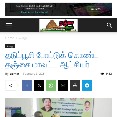
Home
பொது
பொது
தடுப்பூசி போட்டுக் கொண்ட
தஞ்சை மாவட்ட ஆட்சியர்
By
admin
-
February 3, 2021
1412