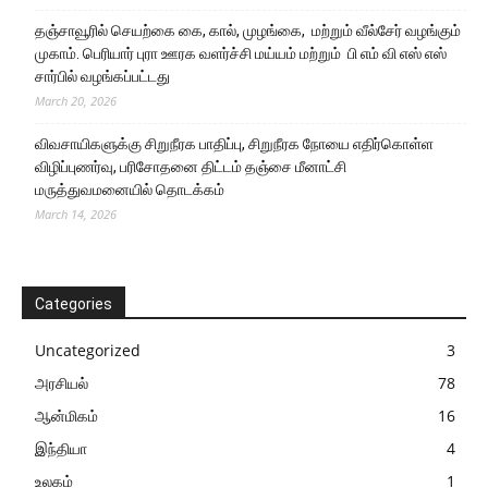
தஞ்சாவூரில் செயற்கை கை, கால், முழங்கை, மற்றும் வீல்சேர் வழங்கும்
முகாம். பெரியார் புரா ஊரக வளர்ச்சி மய்யம் மற்றும் பி எம் வி எஸ் எஸ்
சார்பில் வழங்கப்பட்டது
March 20, 2026
விவசாயிகளுக்கு சிறுநீரக பாதிப்பு, சிறுநீரக நோயை எதிர்கொள்ள
விழிப்புணர்வு, பரிசோதனை திட்டம் தஞ்சை மீனாட்சி
மருத்துவமனையில் தொடக்கம்
March 14, 2026
Categories
Uncategorized
3
அரசியல்
78
ஆன்மிகம்
16
இந்தியா
4
உலகம்
1