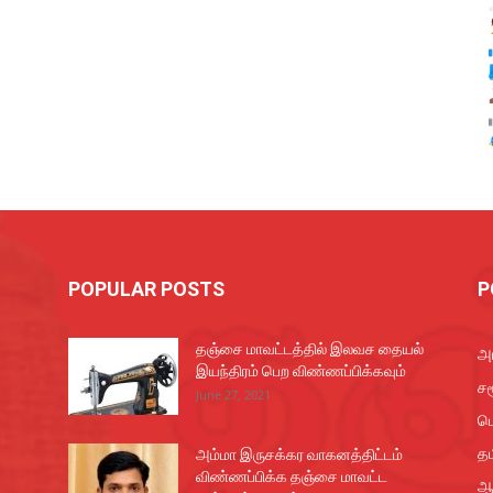
POPULAR POSTS
P
தஞ்சை மாவட்டத்தில் இலவச தையல்
அர
இயந்திரம் பெற விண்ணப்பிக்கவும்
சம
June 27, 2021
ப
தம
அம்மா இருசக்கர வாகனத்திட்டம்
விண்ணப்பிக்க தஞ்சை மாவட்ட
ஆ