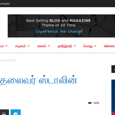
veloper
ியா
சமூகம்
உலகம்
தமிழ்நாடு
பொது
விளையா
்த நாள் விழா
 தலைவர் ஸ்டாலின்
1450