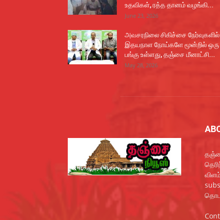
உதவிகள், ரத்த தானம் வழங்கி...
June 23, 2026
அவசரநிலை சிகிச்சை நேர்வுகளில்
இதயநாள நோய்களே மூன்றில் ஒரு
பங்கு உள்ளது, தஞ்சை மீனாட்சி...
May 28, 2026
AB
தஞ்ச
தெரி
விளம
subs
தொடர
Cont