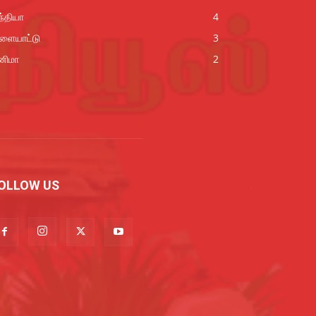
்தியா
4
ிளையாட்டு
3
னிமா
2
OLLOW US