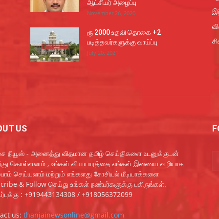
ஆட்சியர் அழைப்பு
இந
November 26, 2020
வ
ரூ 2000 உதவி தொகை +2
சி
படித்தவர்களுக்கு வாய்ப்பு
July 20, 2021
OUT US
F
ை நியூஸ் - அனைத்து விதமான தமிழ் செய்திகளை உடனுக்குடன்
ந்து கொள்ளலாம் , உங்கள் வியாபாரத்தை எங்கள் இணைய வழியாக
்பரம் செய்யலாம் மற்றும் எங்களது சோசியல் மீடியாக்களை
cribe & Follow செய்து உங்கள் நண்பர்களுக்கு பகிருங்கள்.
்புக்கு : +919443134308 / +918056372099
act us:
thanjainewsonline@gmail.com