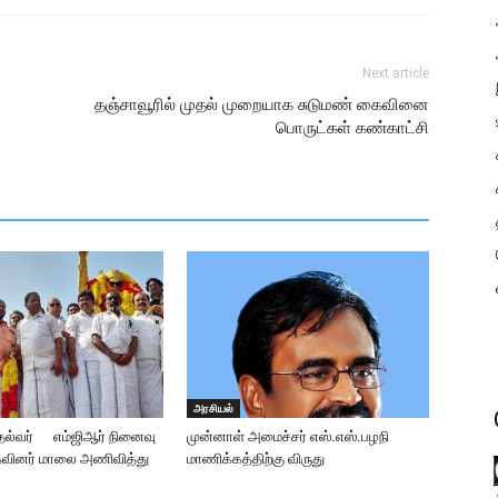
Next article
தஞ்சாவூரில் முதல் முறையாக சுடுமண் கைவினை
பொருட்கள் கண்காட்சி
அரசியல்
தல்வர் எம்ஜிஆர் நினைவு
முன்னாள் அமைச்சர் எஸ்.எஸ்.பழநி
கவினர் மாலை அணிவித்து
மாணிக்கத்திற்கு விருது