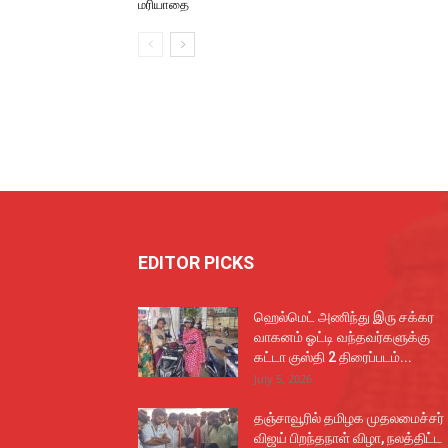
மரியாதை
EDITOR PICKS
ஹெல்மெட் அணிந்து இரு சக்கர
வாகனம் ஓட்டி வந்தவர்களுக்கு
கட்டா குஸ்தி 2 திரைப்படம்...
July 5, 2026
தஞ்சாவூரில் தமிழக முதலமைச்சர்
விஜய் பிறந்தநாள் விழா, நலத்திட்ட