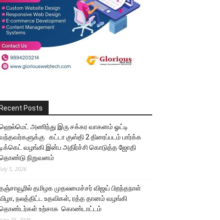
Recent Posts
ஹெல்மெட் அணிந்து இரு சக்கர வாகனம் ஓட்டி
வந்தவர்களுக்கு கட்டா குஸ்தி 2 திரைப்படம் பார்க்க
டிக்கெட் வழங்கி இன்ப அதிர்ச்சி கொடுத்த ஜோதி
தொண்டு நிறுவனம்
July 5, 2026
தஞ்சாவூரில் தமிழக முதலமைச்சர் விஜய் பிறந்தநாள்
விழா, நலத்திட்ட உதவிகள், ரத்த தானம் வழங்கி
தொண்டர்கள் உற்சாக கொண்டாட்டம்
June 23, 2026