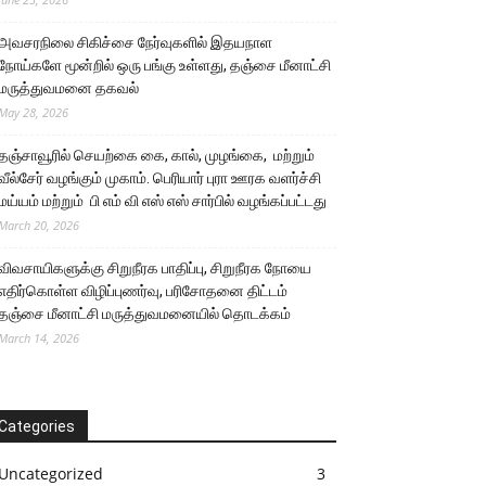
அவசரநிலை சிகிச்சை நேர்வுகளில் இதயநாள
நோய்களே மூன்றில் ஒரு பங்கு உள்ளது, தஞ்சை மீனாட்சி
மருத்துவமனை தகவல்
May 28, 2026
தஞ்சாவூரில் செயற்கை கை, கால், முழங்கை, மற்றும்
வீல்சேர் வழங்கும் முகாம். பெரியார் புரா ஊரக வளர்ச்சி
மய்யம் மற்றும் பி எம் வி எஸ் எஸ் சார்பில் வழங்கப்பட்டது
March 20, 2026
விவசாயிகளுக்கு சிறுநீரக பாதிப்பு, சிறுநீரக நோயை
எதிர்கொள்ள விழிப்புணர்வு, பரிசோதனை திட்டம்
தஞ்சை மீனாட்சி மருத்துவமனையில் தொடக்கம்
March 14, 2026
Categories
Uncategorized
3