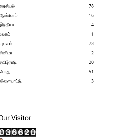
அரசியல்
78
ஆன்மிகம்
16
இந்தியா
4
உலகம்
1
சமூகம்
73
சினிமா
2
தமிழ்நாடு
20
பொது
51
விளையாட்டு
3
Our Visitor