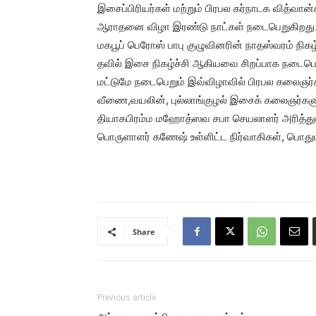
இசைப்பிரியர்கள் மற்றும் பிரபல கர்நாடக வித்வ
ஆராதனை விழா இரண்டு நாட்கள் நடைபெறுகிறது.துவ
மகபூப் பெரோஸ் பாபு குழுவினரின் நாதஸ்வரம் நி
தவில் இசை நிகழ்ச்சி ஆகியவை சிறப்பாக நடைப
மட்டுமே நடைபெறும் இவ்விழாவில் பிரபல கலைஞர்க
வீணை,வயலின், புல்லாங்குழல் இசைக் கலைஞர்களும் 
தியாகபிரம்ம மஹோத்ஸவ சபா செயலாளர் அரித்துவ
பொருளாளர் கணேஷ் உள்ளிட்ட நிர்வாகிகள், பொத
Share
Previous article