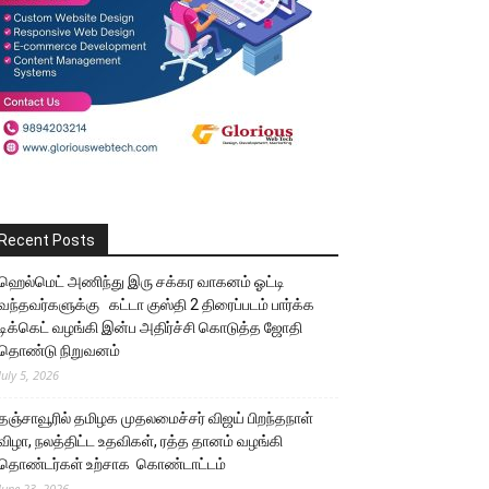
Recent Posts
ஹெல்மெட் அணிந்து இரு சக்கர வாகனம் ஓட்டி
வந்தவர்களுக்கு கட்டா குஸ்தி 2 திரைப்படம் பார்க்க
டிக்கெட் வழங்கி இன்ப அதிர்ச்சி கொடுத்த ஜோதி
தொண்டு நிறுவனம்
July 5, 2026
தஞ்சாவூரில் தமிழக முதலமைச்சர் விஜய் பிறந்தநாள்
விழா, நலத்திட்ட உதவிகள், ரத்த தானம் வழங்கி
தொண்டர்கள் உற்சாக கொண்டாட்டம்
June 23, 2026