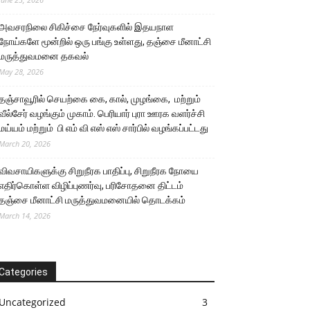
அவசரநிலை சிகிச்சை நேர்வுகளில் இதயநாள
நோய்களே மூன்றில் ஒரு பங்கு உள்ளது, தஞ்சை மீனாட்சி
மருத்துவமனை தகவல்
May 28, 2026
தஞ்சாவூரில் செயற்கை கை, கால், முழங்கை, மற்றும்
வீல்சேர் வழங்கும் முகாம். பெரியார் புரா ஊரக வளர்ச்சி
மய்யம் மற்றும் பி எம் வி எஸ் எஸ் சார்பில் வழங்கப்பட்டது
March 20, 2026
விவசாயிகளுக்கு சிறுநீரக பாதிப்பு, சிறுநீரக நோயை
எதிர்கொள்ள விழிப்புணர்வு, பரிசோதனை திட்டம்
தஞ்சை மீனாட்சி மருத்துவமனையில் தொடக்கம்
March 14, 2026
Categories
Uncategorized
3