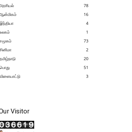
அரசியல்
78
ஆன்மிகம்
16
இந்தியா
4
உலகம்
1
சமூகம்
73
சினிமா
2
தமிழ்நாடு
20
பொது
51
விளையாட்டு
3
Our Visitor