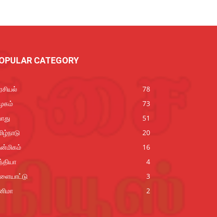
OPULAR CATEGORY
சியல்
78
ூகம்
73
ொது
51
ிழ்நாடு
20
ன்மிகம்
16
்தியா
4
ிளையாட்டு
3
னிமா
2