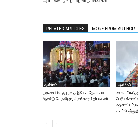
அப்பாவை நன்றி மறவாத மகள்கள்
RELATED ARTICLES
MORE FROM AUTHOR
ஆன்மிகம்
ஆன்மிகம்
தஞ்சையில் குழந்தை இயேசு தேவாலய
உலகப் பிரசித்
ஆண்டு பெருவிழா, அலங்கார தேர் பவனி
பெரியகோவிலி
தேரோட்டம்,ப
வடம்பிடித்து