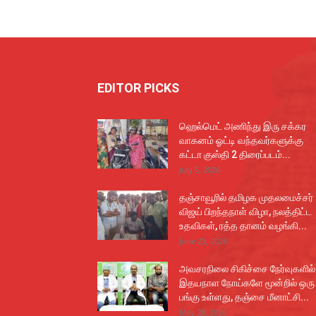
EDITOR PICKS
ஹெல்மெட் அணிந்து இரு சக்கர
வாகனம் ஓட்டி வந்தவர்களுக்கு
கட்டா குஸ்தி 2 திரைப்படம்...
July 5, 2026
தஞ்சாவூரில் தமிழக முதலமைச்சர்
விஜய் பிறந்தநாள் விழா, நலத்திட்ட
உதவிகள், ரத்த தானம் வழங்கி...
June 23, 2026
அவசரநிலை சிகிச்சை நேர்வுகளில்
இதயநாள நோய்களே மூன்றில் ஒரு
பங்கு உள்ளது, தஞ்சை மீனாட்சி...
May 28, 2026