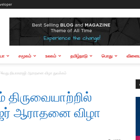
veloper
ியா
சமூகம்
உலகம்
தமிழ்நாடு
பொது
விளையா
 174வது தியாகராஜர் ஆராதனை விழா துவக்கம்
ம் திருவையாற்றில்
ஜர் ஆராதனை விழா