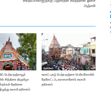
ஸ்ரீதியாகராஜருக்கு பஞ்சரத்ன கீர்த்தனை இசை
அஞ்சலி
ஆன்மிகம்
திப் பெற்ற தஞ்சாவூர்
உலகப் புகழ் பெற்ற தஞ்சை பெரியகோவில்
ல் சித்திரை திருவிழா
தேரோட்டம், ஏராளமானோர் சுவாமி
க்தர்கள் தேரினை
தரிசனம்
 இழுத்து சுவாமி தரிசனம்