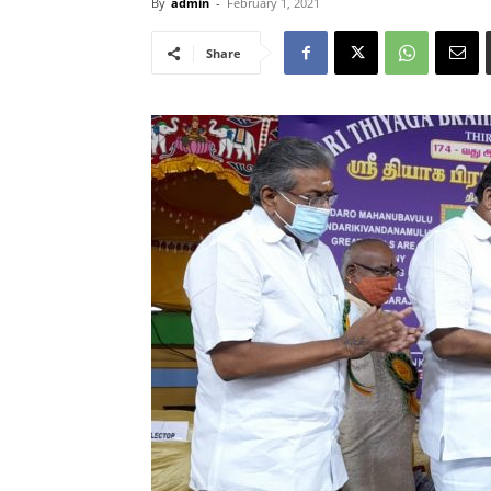
By
admin
-
February 1, 2021
Share