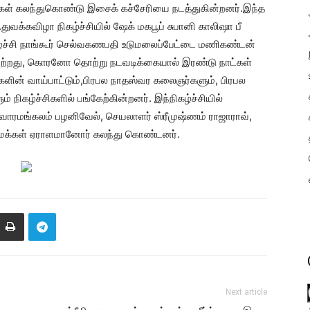
ான்கள் கலந்துகொண்டு இசைக் கச்சேரியை நடத்துகின்றனர்.இந்த
க்கவிழா நிகழ்ச்சியில் ஷேக் மகபூப் சுபானி காலிஷா பீ
கழ்ச்சி நாங்கூர் செல்வகணபதி உடுமலைப்பேட்டை மணிகண்டன்
ெற்றது, கொரனோ தொற்று நடவடிக்கையால் இரண்டு நாட்கள்
ளின் வாய்பாட்டும்,பிரபல நாதஸ்வர கலைஞர்களும், பிரபல
நிகழ்ச்சிகளில் பங்கேற்கின்றனர். இந்நிகழ்ச்சியில்
ாரமங்கலம் பழனிவேல், செயலாளர் ஸ்ரீமுஷ்ணம் ராஜாராவ்,
ுமக்கள் ஏராளமானோர் கலந்து கொண்டனர்.
Next article