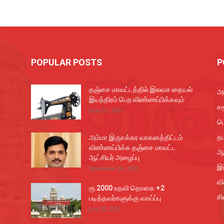
POPULAR POSTS
P
தஞ்சை மாவட்டத்தில் இலவச தையல்
அர
இயந்திரம் பெற விண்ணப்பிக்கவும்
சம
June 27, 2021
ப
தம
அம்மா இருசக்கர வாகனத்திட்டம்
விண்ணப்பிக்க தஞ்சை மாவட்ட
ஆ
ஆட்சியர் அழைப்பு
இந
November 26, 2020
வ
ரூ 2000 உதவி தொகை +2
சி
படித்தவர்களுக்கு வாய்ப்பு
July 20, 2021