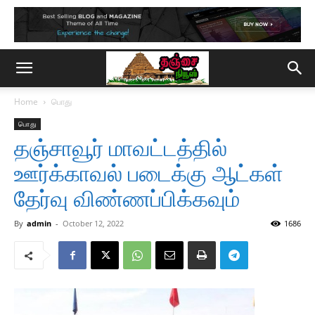
Home
பொது
பொது
தஞ்சாவூர் மாவட்டத்தில்
ஊர்க்காவல் படைக்கு ஆட்கள்
தேர்வு விண்ணப்பிக்கவும்
By
admin
-
October 12, 2022
1686