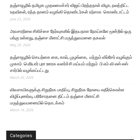
தஞ்சாவூரில் தமிழக முதலமைச்சர் விஜய் பிறந்தநாள் விழா, நலத்திட்ட
உதவிகள், ரத்த தானம் வழங்கி தொண்டர்கள் உற்சாக கொண்டாட்டம்
June 23, 2026
அவசரநிலை சிகிச்சை நேர்வுகளில் இதயநாள நோய்களே மூன்றில் ஒரு
பங்கு உள்ளது, தஞ்சை மீனாட்சி மருத்துவமனை தகவல்
May 28, 2026
தஞ்சாவூரில் செயற்கை கை, கால், முழங்கை, மற்றும் வீல்சேர் வழங்கும்
முகாம். பெரியார் புரா ஊரக வளர்ச்சி மய்யம் மற்றும் பி எம் வி எஸ் எஸ்
சார்பில் வழங்கப்பட்டது
March 20, 2026
விவசாயிகளுக்கு சிறுநீரக பாதிப்பு, சிறுநீரக நோயை எதிர்கொள்ள
விழிப்புணர்வு, பரிசோதனை திட்டம் தஞ்சை மீனாட்சி
மருத்துவமனையில் தொடக்கம்
March 14, 2026
Categories