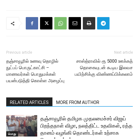
Previous article
Next article
தஞ்சாவூரில் உணவு தொழில்
சாஸ்த்ராவில் ரூ 5000 ஊக்கத்
நுட்பப் பொருட்காட்சி –
தொகையுடன் கூடிய இலவச
மாணவர்கள் பொதுமக்கள்
பயிற்சிக்கு விண்ணப்பிக்கலாம்
பயன்படுத்தி கொள்ள அழைப்பு
RELATED ARTICLES
MORE FROM AUTHOR
தஞ்சாவூரில் தமிழக முதலமைச்சர் விஜய்
பிறந்தநாள் விழா, நலத்திட்ட உதவிகள், ரத்த
தானம் வழங்கி தொண்டர்கள் உற்சாக
பொது