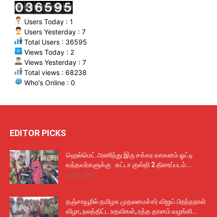
Users Today : 1
Users Yesterday : 7
Total Users : 36595
Views Today : 2
Views Yesterday : 7
Total views : 68238
Who's Online : 0
EDITOR PICKS
ஹெல்மெட் அணிந்து இரு சக்கர வாகனம் ஓட்டி
வந்தவர்களுக்கு கட்டா குஸ்தி 2 திரைப்படம்...
July 5, 2026
தஞ்சாவூரில் தமிழக முதலமைச்சர் விஜய் பிறந்தநாள்
விழா, நலத்திட்ட உதவிகள், ரத்த தானம் வழங்கி...