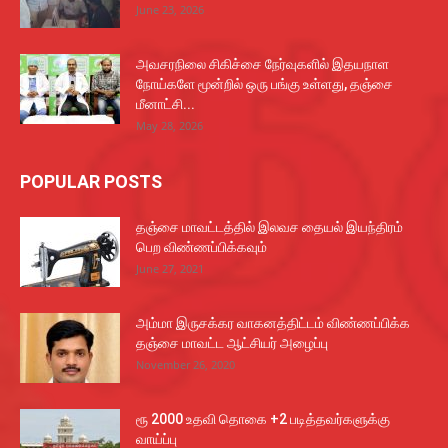
June 23, 2026
அவசரநிலை சிகிச்சை நேர்வுகளில் இதயநாள
நோய்களே மூன்றில் ஒரு பங்கு உள்ளது, தஞ்சை
மீனாட்சி...
May 28, 2026
POPULAR POSTS
தஞ்சை மாவட்டத்தில் இலவச தையல் இயந்திரம்
பெற விண்ணப்பிக்கவும்
June 27, 2021
அம்மா இருசக்கர வாகனத்திட்டம் விண்ணப்பிக்க
தஞ்சை மாவட்ட ஆட்சியர் அழைப்பு
November 26, 2020
ரூ 2000 உதவி தொகை +2 படித்தவர்களுக்கு
வாய்ப்பு