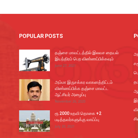
POPULAR POSTS
P
தஞ்சை மாவட்டத்தில் இலவச தையல்
அர
இயந்திரம் பெற விண்ணப்பிக்கவும்
சம
June 27, 2021
ப
தம
அம்மா இருசக்கர வாகனத்திட்டம்
விண்ணப்பிக்க தஞ்சை மாவட்ட
ஆ
ஆட்சியர் அழைப்பு
இந
November 26, 2020
வ
ரூ 2000 உதவி தொகை +2
சி
படித்தவர்களுக்கு வாய்ப்பு
July 20, 2021