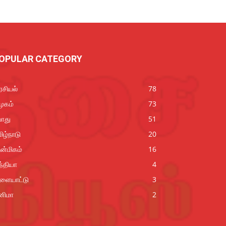
OPULAR CATEGORY
சியல்
78
ூகம்
73
ொது
51
ிழ்நாடு
20
ன்மிகம்
16
்தியா
4
ிளையாட்டு
3
னிமா
2