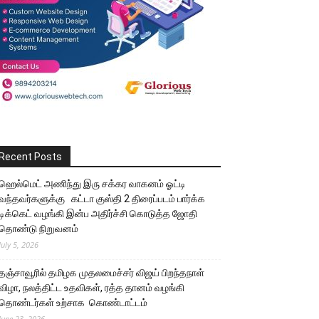
Recent Posts
ஹெல்மெட் அணிந்து இரு சக்கர வாகனம் ஓட்டி
வந்தவர்களுக்கு கட்டா குஸ்தி 2 திரைப்படம் பார்க்க
டிக்கெட் வழங்கி இன்ப அதிர்ச்சி கொடுத்த ஜோதி
தொண்டு நிறுவனம்
July 5, 2026
தஞ்சாவூரில் தமிழக முதலமைச்சர் விஜய் பிறந்தநாள்
விழா, நலத்திட்ட உதவிகள், ரத்த தானம் வழங்கி
தொண்டர்கள் உற்சாக கொண்டாட்டம்
June 23, 2026