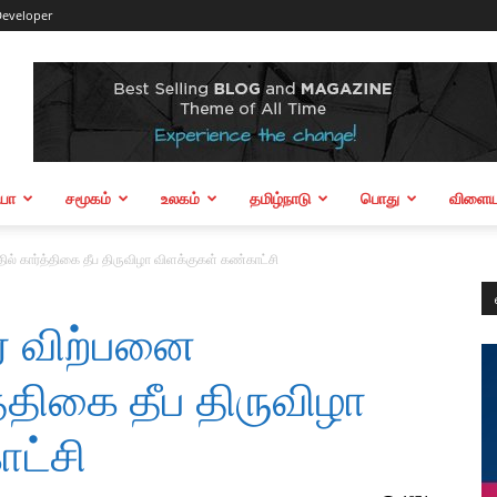
eveloper
ியா
சமூகம்
உலகம்
தமிழ்நாடு
பொது
விளையா
தில் கார்த்திகை தீப திருவிழா விளக்குகள் கண்காட்சி
ார் விற்பனை
த்திகை தீப திருவிழா
ாட்சி