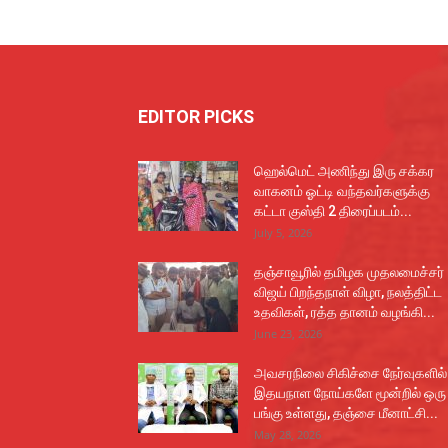
EDITOR PICKS
ஹெல்மெட் அணிந்து இரு சக்கர
வாகனம் ஓட்டி வந்தவர்களுக்கு
கட்டா குஸ்தி 2 திரைப்படம்...
July 5, 2026
தஞ்சாவூரில் தமிழக முதலமைச்சர்
விஜய் பிறந்தநாள் விழா, நலத்திட்ட
உதவிகள், ரத்த தானம் வழங்கி...
June 23, 2026
அவசரநிலை சிகிச்சை நேர்வுகளில்
இதயநாள நோய்களே மூன்றில் ஒரு
பங்கு உள்ளது, தஞ்சை மீனாட்சி...
May 28, 2026