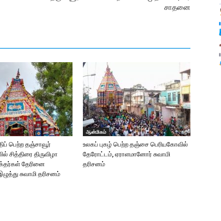
சாதனை
ஆன்மிகம்
திப் பெற்ற தஞ்சாவூர்
உலகப் புகழ் பெற்ற தஞ்சை பெரியகோவில்
ல் சித்திரை திருவிழா
தேரோட்டம், ஏராளமானோர் சுவாமி
க்தர்கள் தேரினை
தரிசனம்
 இழுத்து சுவாமி தரிசனம்