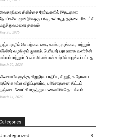
அவசரநிலை சிகிச்சை நேர்வுகளில் இதயநாள
நோய்களே மூன்றில் ஒரு பங்கு உள்ளது, தஞ்சை மீனாட்சி
மருத்துவமனை தகவல்
May 28, 2026
தஞ்சாவூரில் செயற்கை கை, கால், முழங்கை, மற்றும்
வீல்சேர் வழங்கும் முகாம். பெரியார் புரா ஊரக வளர்ச்சி
மய்யம் மற்றும் பி எம் வி எஸ் எஸ் சார்பில் வழங்கப்பட்டது
March 20, 2026
விவசாயிகளுக்கு சிறுநீரக பாதிப்பு, சிறுநீரக நோயை
எதிர்கொள்ள விழிப்புணர்வு, பரிசோதனை திட்டம்
தஞ்சை மீனாட்சி மருத்துவமனையில் தொடக்கம்
March 14, 2026
Categories
Uncategorized
3