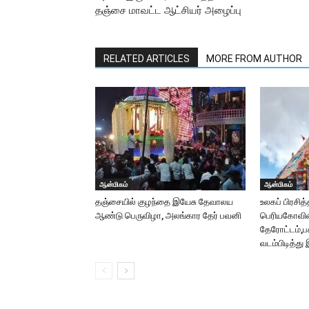
தஞ்சை மாவட்ட ஆட்சியர் அழைப்பு
RELATED ARTICLES
MORE FROM AUTHOR
ஆன்மிகம்
ஆன்மிகம்
தஞ்சையில் குழந்தை இயேசு தேவாலய
உலகப் பிரசித்
ஆண்டு பெருவிழா, அலங்கார தேர் பவனி
பெரியகோவிலி
தேரோட்டம்,ப
வடம்பிடித்து