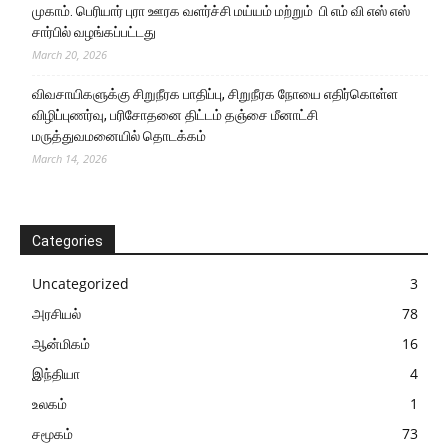
முகாம். பெரியார் புரா ஊரக வளர்ச்சி மய்யம் மற்றும் பி எம் வி எஸ் எஸ்
சார்பில் வழங்கப்பட்டது
March 20, 2026
விவசாயிகளுக்கு சிறுநீரக பாதிப்பு, சிறுநீரக நோயை எதிர்கொள்ள
விழிப்புணர்வு, பரிசோதனை திட்டம் தஞ்சை மீனாட்சி
மருத்துவமனையில் தொடக்கம்
March 14, 2026
Categories
Uncategorized
3
அரசியல்
78
ஆன்மிகம்
16
இந்தியா
4
உலகம்
1
சமூகம்
73