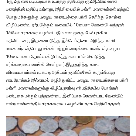
1ரூ,2ரூ என படிப்படியாக உயர்ந்து தற்போது ரூ2ஆயிரம் வரை
பணத்தின் மதிப்பு உள்ளது, இந்நிலையில் பள்ளி மாணவர்கள் மற்றும்
பொதுமக்களுக்கு பழைய நாணயத்தை பற்றி தெரிந்து கொள்ள
விழிப்புணர்வு ஏற்படுத்தும் வகையில் 10பைசா கொண்டு வந்தால்
1கிலோ சர்க்கரை வழங்கப்படும் என தனது பேஸ்புக்கில்
பதிவிட்டனர், இதனையடுத்து இச்செய்தியை அறிந்த பள்ளி
மாணவர்கள்,பொதுமக்கள் மற்றும் வாடிக்கையாளர்கள்,பழைய
10பைசாவை தேடிக்கண்டுபிடித்து கடையில் கொடுத்து
சர்க்கரையை வாங்கி சென்றனர்.இதுகுறித்து கடை
உரிமையாளர்கள் முகமதுஅலியார்,ஜாகிர்உசேன் கூறும்போது
லாபநோக்கம் இல்லாமல் அழிந்துவிட்ட பழைய நாணயங்களை பற்றி
பள்ளி மாணவர்களுக்கு விழிப்புணர்வு ஏற்படுத்தவே பொங்கல்
பண்டிகை மற்றும் புத்தாண்டை இனிப்பாக கொண்டாட வேண்டும்
என்ற எண்ணத்தில் சர்க்கரையை வழங்கியதாக தெரிவித்தனர்.