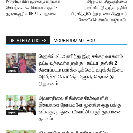
இந்தியாவில் முதன்முறையாக
அனுமன் ஜெயந்தியை
செயற்கை செரிமான கருவி-
முன்னிட்டு தஞ்சாவூரில்
தஞ்சாவூரில் IIFPT சாதனை.
பிரசித்திபெற்ற மூலை அனுமார்
கோவிலில் சிறப்பு வழிபாடு.
RELATED ARTICLES
MORE FROM AUTHOR
ஹெல்மெட் அணிந்து இரு சக்கர வாகனம்
ஓட்டி வந்தவர்களுக்கு கட்டா குஸ்தி 2
திரைப்படம் பார்க்க டிக்கெட் வழங்கி இன்ப
சமூகம்
அதிர்ச்சி கொடுத்த ஜோதி தொண்டு
நிறுவனம்
அவசரநிலை சிகிச்சை நேர்வுகளில்
இதயநாள நோய்களே மூன்றில் ஒரு பங்கு
உள்ளது, தஞ்சை மீனாட்சி மருத்துவமனை
சமூகம்
தகவல்
விவசாயிகளுக்கு சிறுநீரக பாதிப்பு,