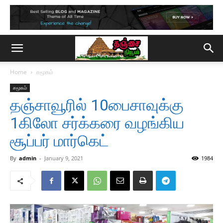
Home
சமூகம்
சமூகம்
தஞ்சாவூரில் 10பைசாவுக்கு
1கிலோ சர்க்கரை வழங்கிய
சூப்பர் மார்கெட்
By
admin
-
January 9, 2021
1984