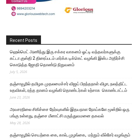
Recent Posts
ஹெல்மெட் அணிந்து இரு சக்கர வாகனம் ஓட்டி வந்தவர்களுக்கு
கட்டா குஸ்தி 2 திரைப்படம் பார்க்க டிக்கெட் வழங்கி இன்ப அதிர்ச்சி
கொடுத்த ஜோதி தொண்டு நிறுவனம்
July 5, 2026
தஞ்சாவூரில் தமிழக முதலமைச்சர் விஜய் பிறந்தநாள் விழா, நலத்திட்ட
உதவிகள், ரத்த தானம் வழங்கி தொண்டர்கள் உற்சாக கொண்டாட்டம்
June 23, 2026
அவசரநிலை சிகிச்சை நேர்வுகளில் இதயநாள நோய்களே மூன்றில் ஒரு
பங்கு உள்ளது, தஞ்சை மீனாட்சி மருத்துவமனை தகவல்
May 28, 2026
தஞ்சாவூரில் செயற்கை கை, கால், முழங்கை, மற்றும் வீல்சேர் வழங்கும்