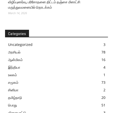
விழிப்புணர்வு, பரிசோதனை திட்டம் தஞ்சை மீனாட்சி
மருத்துவமனையில் தொடக்கம்
March 14, 2026
Categories
Uncategorized
3
அரசியல்
78
ஆன்மிகம்
16
இந்தியா
4
உலகம்
1
சமூகம்
73
சினிமா
2
தமிழ்நாடு
20
பொது
51
விளையாட்டு
3