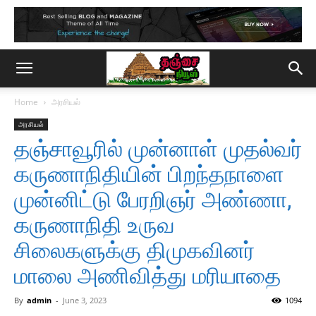
Home
அரசியல்
அரசியல்
தஞ்சாவூரில் முன்னாள் முதல்வர்
கருணாநிதியின் பிறந்தநாளை
முன்னிட்டு பேரறிஞர் அண்ணா,
கருணாநிதி உருவ
சிலைகளுக்கு திமுகவினர்
மாலை அணிவித்து மரியாதை
By
admin
-
June 3, 2023
1094