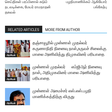
செய்திகள் பரப்பினால் கடும்
பழநிமாணிக்கம் ஆகியோர்
நடவடிக்கை, மேயர் ராமநாதன்
பங்கேற்பு
தகவல்
RELATED ARTICLES
MORE FROM AUTHOR
தஞ்சாவூரில் முன்னாள் முதல்வர்
கருணாநிதி நினைவு நாள்,உருவச் சிலைக்கு
மாலை அணிவித்து திமுகவினர் மரியாதை
அரசியல்
முன்னாள் முதல்வர் எம்ஜிஆர் நினைவு
நாள், அதிமுகவினர் மாலை அணிவித்து
மரியாதை
அரசியல்
முன்னாள் அமைச்சர் எஸ்.எஸ்.பழநி
மாணிக்கத்திற்கு விருது
அரசியல்