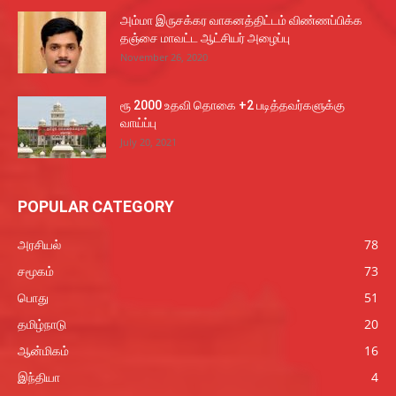
அம்மா இருசக்கர வாகனத்திட்டம் விண்ணப்பிக்க
தஞ்சை மாவட்ட ஆட்சியர் அழைப்பு
November 26, 2020
ரூ 2000 உதவி தொகை +2 படித்தவர்களுக்கு
வாய்ப்பு
July 20, 2021
POPULAR CATEGORY
அரசியல்
78
சமூகம்
73
பொது
51
தமிழ்நாடு
20
ஆன்மிகம்
16
இந்தியா
4