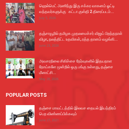
ஹெல்மெட் அணிந்து இரு சக்கர வாகனம் ஓட்டி
வந்தவர்களுக்கு கட்டா குஸ்தி 2 திரைப்படம்...
July 5, 2026
தஞ்சாவூரில் தமிழக முதலமைச்சர் விஜய் பிறந்தநாள்
விழா, நலத்திட்ட உதவிகள், ரத்த தானம் வழங்கி...
June 23, 2026
அவசரநிலை சிகிச்சை நேர்வுகளில் இதயநாள
நோய்களே மூன்றில் ஒரு பங்கு உள்ளது, தஞ்சை
மீனாட்சி...
May 28, 2026
POPULAR POSTS
தஞ்சை மாவட்டத்தில் இலவச தையல் இயந்திரம்
பெற விண்ணப்பிக்கவும்
June 27, 2021