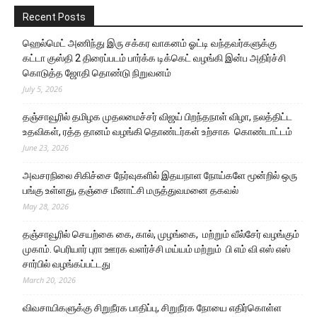
Recent Posts
ஹெல்மெட் அணிந்து இரு சக்கர வாகனம் ஓட்டி வந்தவர்களுக்கு
கட்டா குஸ்தி 2 திரைப்படம் பார்க்க டிக்கெட் வழங்கி இன்ப அதிர்ச்சி
கொடுத்த ஜோதி தொண்டு நிறுவனம்
July 5, 2026
தஞ்சாவூரில் தமிழக முதலமைச்சர் விஜய் பிறந்தநாள் விழா, நலத்திட்ட
உதவிகள், ரத்த தானம் வழங்கி தொண்டர்கள் உற்சாக கொண்டாட்டம்
June 23, 2026
அவசரநிலை சிகிச்சை நேர்வுகளில் இதயநாள நோய்களே மூன்றில் ஒரு
பங்கு உள்ளது, தஞ்சை மீனாட்சி மருத்துவமனை தகவல்
May 28, 2026
தஞ்சாவூரில் செயற்கை கை, கால், முழங்கை, மற்றும் வீல்சேர் வழங்கும்
முகாம். பெரியார் புரா ஊரக வளர்ச்சி மய்யம் மற்றும் பி எம் வி எஸ் எஸ்
சார்பில் வழங்கப்பட்டது
March 20, 2026
விவசாயிகளுக்கு சிறுநீரக பாதிப்பு, சிறுநீரக நோயை எதிர்கொள்ள