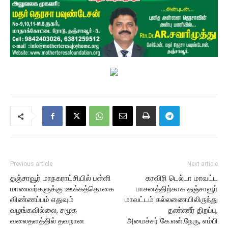
Previous article
Next article
தஞ்சாவூர் மாநகராட்சியில் பள்ளி
காவிரி டெல்டா மாவட்ட
மாணவர்களுக்கு ஊக்கத்தொகை
பாசனத்திற்காக தஞ்சாவூர்
விண்ணப்பம் எதுவும்
மாவட்டம் கல்லணையிலிருந்து
வழங்கவில்லை, சமூக
தண்ணீர் திறப்பு,
வலைதளத்தில் தவறான
அமைச்சர் கே.என்.நேரு, எம்பி