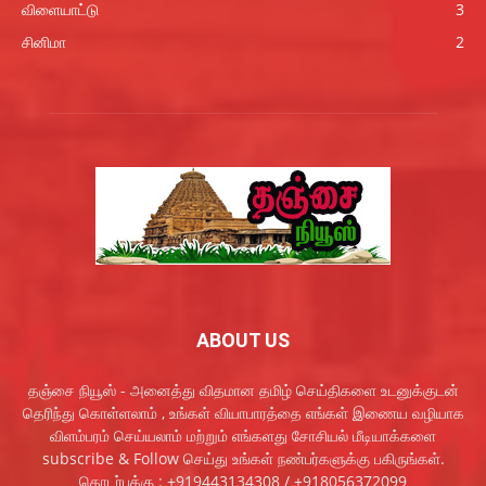
விளையாட்டு
3
சினிமா
2
ABOUT US
தஞ்சை நியூஸ் - அனைத்து விதமான தமிழ் செய்திகளை உடனுக்குடன்
தெரிந்து கொள்ளலாம் , உங்கள் வியாபாரத்தை எங்கள் இணைய வழியாக
விளம்பரம் செய்யலாம் மற்றும் எங்களது சோசியல் மீடியாக்களை
subscribe & Follow செய்து உங்கள் நண்பர்களுக்கு பகிருங்கள்.
தொடர்புக்கு : +919443134308 / +918056372099