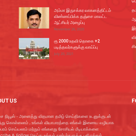
ப
தம
அம்மா இருசக்கர வாகனத்திட்டம்
விண்ணப்பிக்க தஞ்சை மாவட்ட
ஆ
ஆட்சியர் அழைப்பு
இந
November 26, 2020
வ
ரூ 2000 உதவி தொகை +2
சி
படித்தவர்களுக்கு வாய்ப்பு
July 20, 2021
OUT US
F
ை நியூஸ் - அனைத்து விதமான தமிழ் செய்திகளை உடனுக்குடன்
ந்து கொள்ளலாம் , உங்கள் வியாபாரத்தை எங்கள் இணைய வழியாக
்பரம் செய்யலாம் மற்றும் எங்களது சோசியல் மீடியாக்களை
cribe & Follow செய்து உங்கள் நண்பர்களுக்கு பகிருங்கள்.