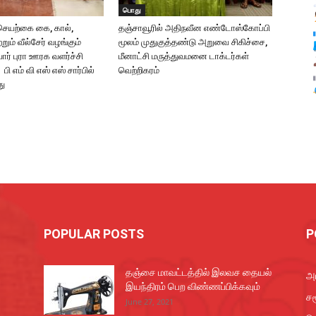
பொது
 செயற்கை கை, கால்,
தஞ்சாவூரில் அதிநவீன எண்டோஸ்கோப்பி
றும் வீல்சேர் வழங்கும்
மூலம் முதுகுத்தண்டு அறுவை சிகிச்சை,
யார் புரா ஊரக வளர்ச்சி
மீனாட்சி மருத்துவமனை டாக்டர்கள்
 பி எம் வி எஸ் எஸ் சார்பில்
வெற்றிகரம்
து
POPULAR POSTS
P
தஞ்சை மாவட்டத்தில் இலவச தையல்
அர
இயந்திரம் பெற விண்ணப்பிக்கவும்
சம
June 27, 2021