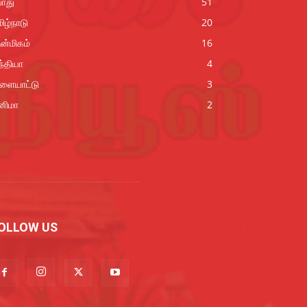
ொது
51
ிழ்நாடு
20
ன்மிகம்
16
்தியா
4
ிளையாட்டு
3
னிமா
2
OLLOW US