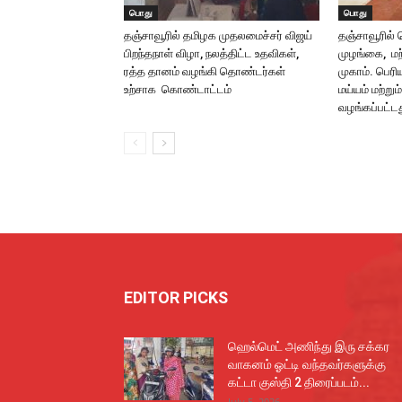
பொது
பொது
தஞ்சாவூரில் தமிழக முதலமைச்சர் விஜய்
தஞ்சாவூரில்
பிறந்தநாள் விழா, நலத்திட்ட உதவிகள்,
முழங்கை, மற்
ரத்த தானம் வழங்கி தொண்டர்கள்
முகாம். பெரி
உற்சாக கொண்டாட்டம்
மய்யம் மற்றும்
வழங்கப்பட்ட
EDITOR PICKS
ஹெல்மெட் அணிந்து இரு சக்கர
வாகனம் ஓட்டி வந்தவர்களுக்கு
கட்டா குஸ்தி 2 திரைப்படம்...
July 5, 2026