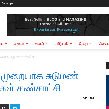
Developer
ியா
சமூகம்
உலகம்
தமிழ்நாடு
பொது
விளையா
வினை பொருட்கள் கண்காட்சி
் முறையாக சுடுமண்
ள் கண்காட்சி
1832