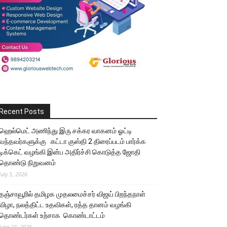
Recent Posts
ஹெல்மெட் அணிந்து இரு சக்கர வாகனம் ஓட்டி
வந்தவர்களுக்கு கட்டா குஸ்தி 2 திரைப்படம் பார்க்க
டிக்கெட் வழங்கி இன்ப அதிர்ச்சி கொடுத்த ஜோதி
தொண்டு நிறுவனம்
July 5, 2026
தஞ்சாவூரில் தமிழக முதலமைச்சர் விஜய் பிறந்தநாள்
விழா, நலத்திட்ட உதவிகள், ரத்த தானம் வழங்கி
தொண்டர்கள் உற்சாக கொண்டாட்டம்
June 23, 2026