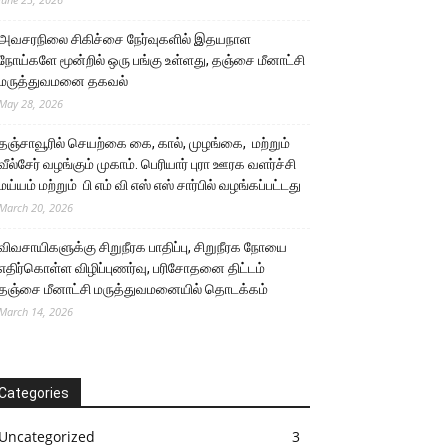
அவசரநிலை சிகிச்சை நேர்வுகளில் இதயநாள
நோய்களே மூன்றில் ஒரு பங்கு உள்ளது, தஞ்சை மீனாட்சி
மருத்துவமனை தகவல்
May 28, 2026
தஞ்சாவூரில் செயற்கை கை, கால், முழங்கை, மற்றும்
வீல்சேர் வழங்கும் முகாம். பெரியார் புரா ஊரக வளர்ச்சி
மய்யம் மற்றும் பி எம் வி எஸ் எஸ் சார்பில் வழங்கப்பட்டது
March 20, 2026
விவசாயிகளுக்கு சிறுநீரக பாதிப்பு, சிறுநீரக நோயை
எதிர்கொள்ள விழிப்புணர்வு, பரிசோதனை திட்டம்
தஞ்சை மீனாட்சி மருத்துவமனையில் தொடக்கம்
March 14, 2026
Categories
Uncategorized
3