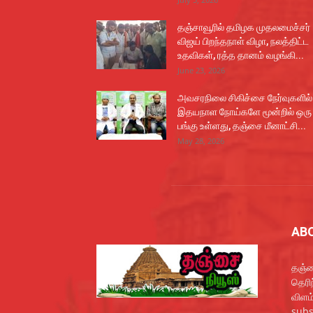
தஞ்சாவூரில் தமிழக முதலமைச்சர்
விஜய் பிறந்தநாள் விழா, நலத்திட்ட
உதவிகள், ரத்த தானம் வழங்கி...
June 23, 2026
அவசரநிலை சிகிச்சை நேர்வுகளில்
இதயநாள நோய்களே மூன்றில் ஒரு
பங்கு உள்ளது, தஞ்சை மீனாட்சி...
May 28, 2026
AB
தஞ்ச
தெரி
விளம
subs