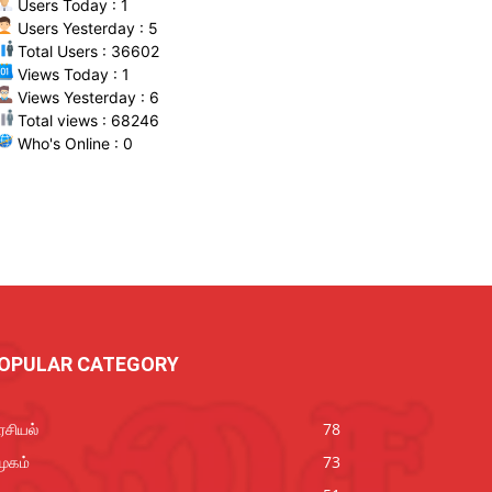
Users Today : 1
Users Yesterday : 5
Total Users : 36602
Views Today : 1
Views Yesterday : 6
Total views : 68246
Who's Online : 0
OPULAR CATEGORY
சியல்
78
ூகம்
73