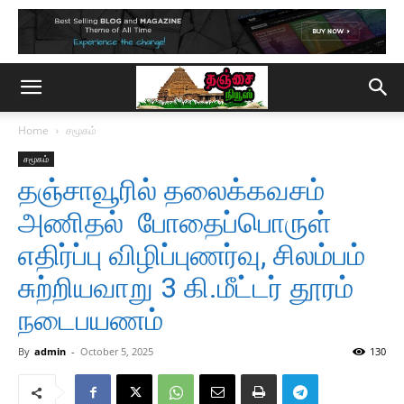
Home
சமூகம்
சமூகம்
தஞ்சாவூரில் தலைக்கவசம்
அணிதல் போதைப்பொருள்
எதிர்ப்பு விழிப்புணர்வு, சிலம்பம்
சுற்றியவாறு 3 கி.மீட்டர் தூரம்
நடைபயணம்
By
admin
-
October 5, 2025
130