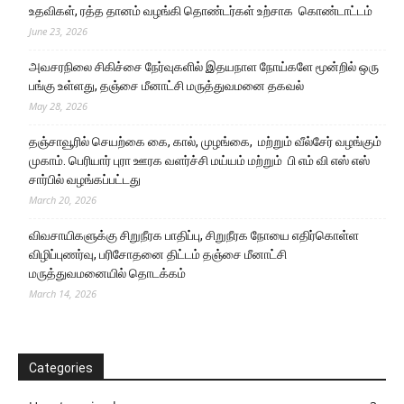
உதவிகள், ரத்த தானம் வழங்கி தொண்டர்கள் உற்சாக கொண்டாட்டம்
June 23, 2026
அவசரநிலை சிகிச்சை நேர்வுகளில் இதயநாள நோய்களே மூன்றில் ஒரு
பங்கு உள்ளது, தஞ்சை மீனாட்சி மருத்துவமனை தகவல்
May 28, 2026
தஞ்சாவூரில் செயற்கை கை, கால், முழங்கை, மற்றும் வீல்சேர் வழங்கும்
முகாம். பெரியார் புரா ஊரக வளர்ச்சி மய்யம் மற்றும் பி எம் வி எஸ் எஸ்
சார்பில் வழங்கப்பட்டது
March 20, 2026
விவசாயிகளுக்கு சிறுநீரக பாதிப்பு, சிறுநீரக நோயை எதிர்கொள்ள
விழிப்புணர்வு, பரிசோதனை திட்டம் தஞ்சை மீனாட்சி
மருத்துவமனையில் தொடக்கம்
March 14, 2026
Categories