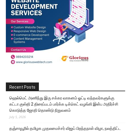
Recent Posts
ஹெல்மெட் அணிந்து இரு சக்கர வாகனம் ஓட்டி வந்தவர்களுக்கு
கட்டா குஸ்தி 2 திரைப்படம் பார்க்க டிக்கெட் வழங்கி இன்ப அதிர்ச்சி
கொடுத்த ஜோதி தொண்டு நிறுவனம்
July 5, 2026
தஞ்சாவூரில் தமிழக முதலமைச்சர் விஜய் பிறந்தநாள் விழா, நலத்திட்ட