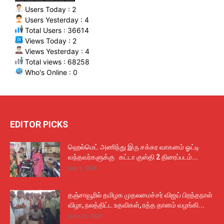
Users Today : 2
Users Yesterday : 4
Total Users : 36614
Views Today : 2
Views Yesterday : 4
Total views : 68258
Who's Online : 0
EDITOR PICKS
ஹெல்மெட் அணிந்து இரு சக்கர வாகனம் ஓட்டி
வந்தவர்களுக்கு கட்டா குஸ்தி 2 திரைப்படம்...
July 5, 2026
தஞ்சாவூரில் தமிழக முதலமைச்சர் விஜய் பிறந்தநாள்
விழா, நலத்திட்ட உதவிகள், ரத்த தானம் வழங்கி...
June 23, 2026