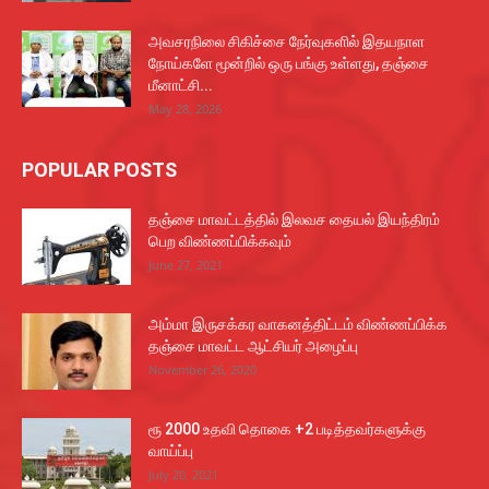
அவசரநிலை சிகிச்சை நேர்வுகளில் இதயநாள
நோய்களே மூன்றில் ஒரு பங்கு உள்ளது, தஞ்சை
மீனாட்சி...
May 28, 2026
POPULAR POSTS
தஞ்சை மாவட்டத்தில் இலவச தையல் இயந்திரம்
பெற விண்ணப்பிக்கவும்
June 27, 2021
அம்மா இருசக்கர வாகனத்திட்டம் விண்ணப்பிக்க
தஞ்சை மாவட்ட ஆட்சியர் அழைப்பு
November 26, 2020
ரூ 2000 உதவி தொகை +2 படித்தவர்களுக்கு
வாய்ப்பு
July 20, 2021