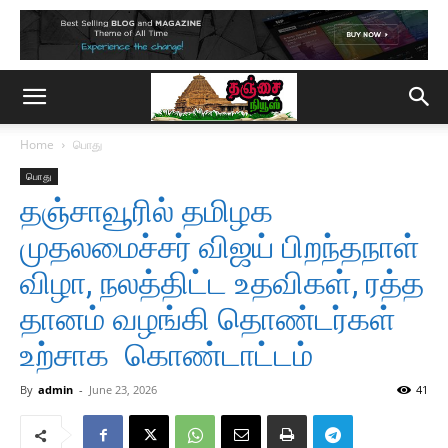
Home
பொது
பொது
தஞ்சாவூரில் தமிழக
முதலமைச்சர் விஜய் பிறந்தநாள்
விழா, நலத்திட்ட உதவிகள், ரத்த
தானம் வழங்கி தொண்டர்கள்
உற்சாக கொண்டாட்டம்
By
admin
-
June 23, 2026
41