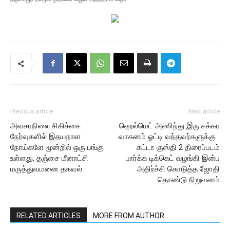
Previous article
Next article
அவசரநிலை சிகிச்சை
ஹெல்மெட் அணிந்து இரு சக்கர
நேர்வுகளில் இதயநாள
வாகனம் ஓட்டி வந்தவர்களுக்கு
நோய்களே மூன்றில் ஒரு பங்கு
கட்டா குஸ்தி 2 திரைப்படம்
உள்ளது, தஞ்சை மீனாட்சி
பார்க்க டிக்கெட் வழங்கி இன்ப
மருத்துவமனை தகவல்
அதிர்ச்சி கொடுத்த ஜோதி
தொண்டு நிறுவனம்
RELATED ARTICLES
MORE FROM AUTHOR