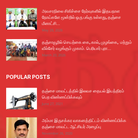
அவசரநிலை சிகிச்சை நேர்வுகளில் இதயநாள
நோய்களே மூன்றில் ஒரு பங்கு உள்ளது, தஞ்சை
மீனாட்சி...
May 28, 2026
தஞ்சாவூரில் செயற்கை கை, கால், முழங்கை, மற்றும்
வீல்சேர் வழங்கும் முகாம். பெரியார் புரா...
March 20, 2026
POPULAR POSTS
தஞ்சை மாவட்டத்தில் இலவச தையல் இயந்திரம்
பெற விண்ணப்பிக்கவும்
June 27, 2021
அம்மா இருசக்கர வாகனத்திட்டம் விண்ணப்பிக்க
தஞ்சை மாவட்ட ஆட்சியர் அழைப்பு
November 26, 2020