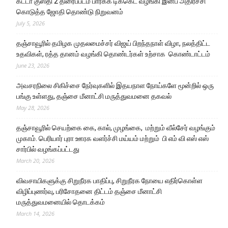
கட்டா குஸ்தி 2 திரைப்படம் பார்க்க டிக்கெட் வழங்கி இன்ப அதிர்ச்சி
கொடுத்த ஜோதி தொண்டு நிறுவனம்
July 5, 2026
தஞ்சாவூரில் தமிழக முதலமைச்சர் விஜய் பிறந்தநாள் விழா, நலத்திட்ட
உதவிகள், ரத்த தானம் வழங்கி தொண்டர்கள் உற்சாக கொண்டாட்டம்
June 23, 2026
அவசரநிலை சிகிச்சை நேர்வுகளில் இதயநாள நோய்களே மூன்றில் ஒரு
பங்கு உள்ளது, தஞ்சை மீனாட்சி மருத்துவமனை தகவல்
May 28, 2026
தஞ்சாவூரில் செயற்கை கை, கால், முழங்கை, மற்றும் வீல்சேர் வழங்கும்
முகாம். பெரியார் புரா ஊரக வளர்ச்சி மய்யம் மற்றும் பி எம் வி எஸ் எஸ்
சார்பில் வழங்கப்பட்டது
March 20, 2026
விவசாயிகளுக்கு சிறுநீரக பாதிப்பு, சிறுநீரக நோயை எதிர்கொள்ள
விழிப்புணர்வு, பரிசோதனை திட்டம் தஞ்சை மீனாட்சி
மருத்துவமனையில் தொடக்கம்
March 14, 2026