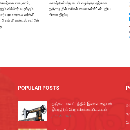
 செயற்கை கை, கால்,
சொத்தின் மீது கடன் வழங்குவதற்காக
றும் வீல்சேர் வழங்கும்
தஞ்சாவூரில் ஈசிஎல் பைனான்ஸ்’-ன் புதிய
யார் புரா ஊரக வளர்ச்சி
கிளை திறப்பு
 பி எம் வி எஸ் எஸ் சார்பில்
து
POPULAR POSTS
P
தஞ்சை மாவட்டத்தில் இலவச தையல்
அர
இயந்திரம் பெற விண்ணப்பிக்கவும்
சம
June 27, 2021
ப