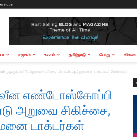
eveloper
ியா
சமூகம்
உலகம்
தமிழ்நாடு
பொது
விளையா
ம் முதுகுத்தண்டு அறுவை சிகிச்சை, மீனாட்சி மருத்துவமனை டாக்டர்கள் வெற்றிகரம்
நவீன எண்டோஸ்கோப்பி
ண்டு அறுவை சிகிச்சை,
வமனை டாக்டர்கள்