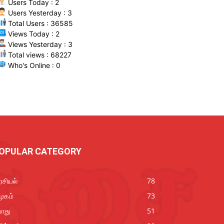
Users Today : 2
Users Yesterday : 3
Total Users : 36585
Views Today : 2
Views Yesterday : 3
Total views : 68227
Who's Online : 0
OPULAR CATEGORY
சியல்
78
ூகம்
73
ொது
51