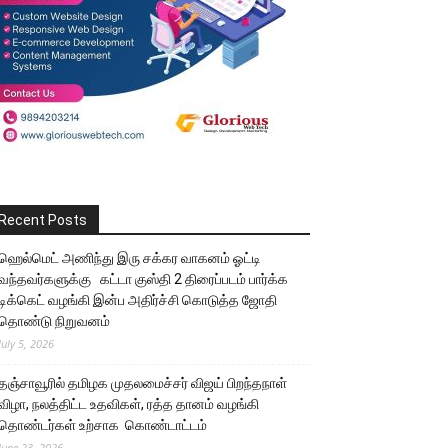
Recent Posts
ஹெல்மெட் அணிந்து இரு சக்கர வாகனம் ஓட்டி
வந்தவர்களுக்கு கட்டா குஸ்தி 2 திரைப்படம் பார்க்க
டிக்கெட் வழங்கி இன்ப அதிர்ச்சி கொடுத்த ஜோதி
தொண்டு நிறுவனம்
July 5, 2026
தஞ்சாவூரில் தமிழக முதலமைச்சர் விஜய் பிறந்தநாள்
விழா, நலத்திட்ட உதவிகள், ரத்த தானம் வழங்கி
தொண்டர்கள் உற்சாக கொண்டாட்டம்
June 23, 2026