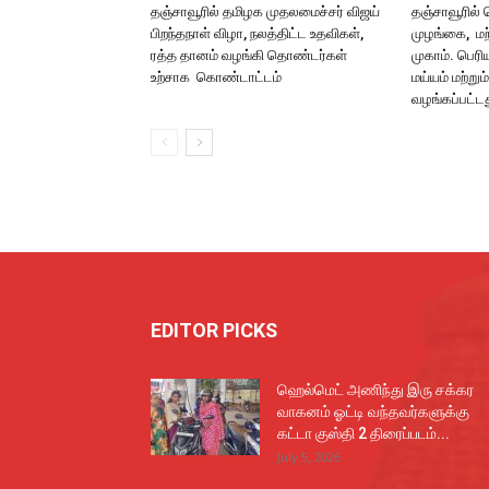
தஞ்சாவூரில் தமிழக முதலமைச்சர் விஜய்
தஞ்சாவூரில்
பிறந்தநாள் விழா, நலத்திட்ட உதவிகள்,
முழங்கை, மற்
ரத்த தானம் வழங்கி தொண்டர்கள்
முகாம். பெரி
உற்சாக கொண்டாட்டம்
மய்யம் மற்றும்
வழங்கப்பட்ட
EDITOR PICKS
ஹெல்மெட் அணிந்து இரு சக்கர
வாகனம் ஓட்டி வந்தவர்களுக்கு
கட்டா குஸ்தி 2 திரைப்படம்...
July 5, 2026