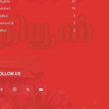
ிழ்நாடு
20
ன்மிகம்
16
்தியா
4
ிளையாட்டு
3
னிமா
2
OLLOW US