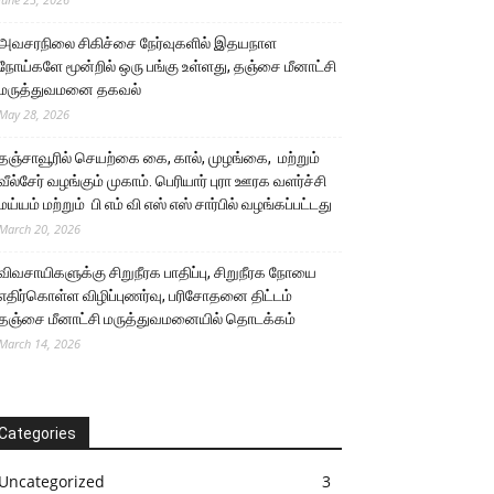
அவசரநிலை சிகிச்சை நேர்வுகளில் இதயநாள
நோய்களே மூன்றில் ஒரு பங்கு உள்ளது, தஞ்சை மீனாட்சி
மருத்துவமனை தகவல்
May 28, 2026
தஞ்சாவூரில் செயற்கை கை, கால், முழங்கை, மற்றும்
வீல்சேர் வழங்கும் முகாம். பெரியார் புரா ஊரக வளர்ச்சி
மய்யம் மற்றும் பி எம் வி எஸ் எஸ் சார்பில் வழங்கப்பட்டது
March 20, 2026
விவசாயிகளுக்கு சிறுநீரக பாதிப்பு, சிறுநீரக நோயை
எதிர்கொள்ள விழிப்புணர்வு, பரிசோதனை திட்டம்
தஞ்சை மீனாட்சி மருத்துவமனையில் தொடக்கம்
March 14, 2026
Categories
Uncategorized
3