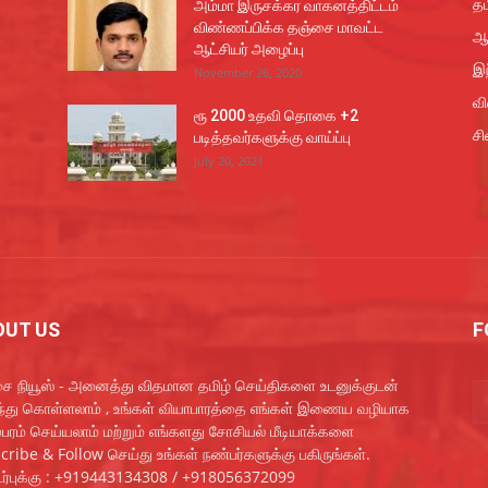
தம
அம்மா இருசக்கர வாகனத்திட்டம்
விண்ணப்பிக்க தஞ்சை மாவட்ட
ஆ
ஆட்சியர் அழைப்பு
இந
November 26, 2020
வ
ரூ 2000 உதவி தொகை +2
சி
படித்தவர்களுக்கு வாய்ப்பு
July 20, 2021
OUT US
F
ை நியூஸ் - அனைத்து விதமான தமிழ் செய்திகளை உடனுக்குடன்
ந்து கொள்ளலாம் , உங்கள் வியாபாரத்தை எங்கள் இணைய வழியாக
்பரம் செய்யலாம் மற்றும் எங்களது சோசியல் மீடியாக்களை
cribe & Follow செய்து உங்கள் நண்பர்களுக்கு பகிருங்கள்.
்புக்கு : +919443134308 / +918056372099