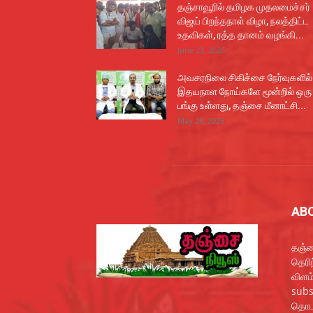
தஞ்சாவூரில் தமிழக முதலமைச்சர்
விஜய் பிறந்தநாள் விழா, நலத்திட்ட
உதவிகள், ரத்த தானம் வழங்கி...
June 23, 2026
அவசரநிலை சிகிச்சை நேர்வுகளில்
இதயநாள நோய்களே மூன்றில் ஒரு
பங்கு உள்ளது, தஞ்சை மீனாட்சி...
May 28, 2026
AB
தஞ்ச
தெரி
விளம
subs
தொடர