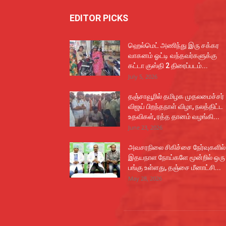
EDITOR PICKS
ஹெல்மெட் அணிந்து இரு சக்கர
வாகனம் ஓட்டி வந்தவர்களுக்கு
கட்டா குஸ்தி 2 திரைப்படம்...
July 5, 2026
தஞ்சாவூரில் தமிழக முதலமைச்சர்
விஜய் பிறந்தநாள் விழா, நலத்திட்ட
உதவிகள், ரத்த தானம் வழங்கி...
June 23, 2026
அவசரநிலை சிகிச்சை நேர்வுகளில்
இதயநாள நோய்களே மூன்றில் ஒரு
பங்கு உள்ளது, தஞ்சை மீனாட்சி...
May 28, 2026