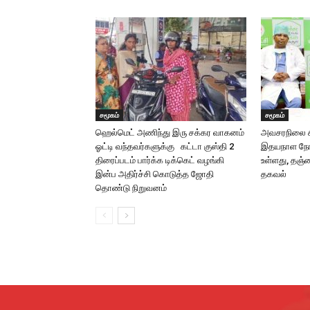
சமூகம்
சமூகம்
ஹெல்மெட் அணிந்து இரு சக்கர வாகனம்
அவசரநிலை சி
ஓட்டி வந்தவர்களுக்கு கட்டா குஸ்தி 2
இதயநாள நோய்
திரைப்படம் பார்க்க டிக்கெட் வழங்கி
உள்ளது, தஞ்
இன்ப அதிர்ச்சி கொடுத்த ஜோதி
தகவல்
தொண்டு நிறுவனம்