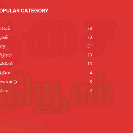
OPULAR CATEGORY
சியல்
78
ூகம்
73
ொது
51
ிழ்நாடு
20
ன்மிகம்
16
்தியா
4
ிளையாட்டு
3
னிமா
2