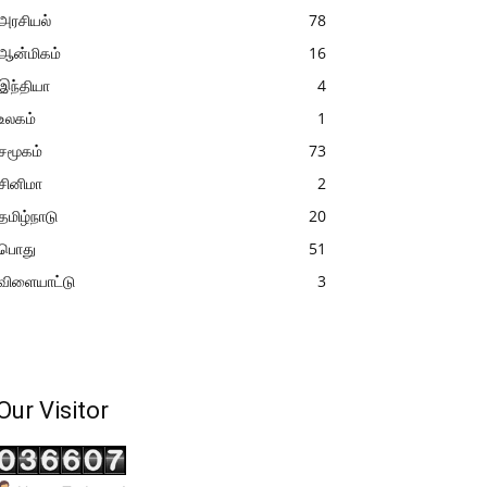
அரசியல்
78
ஆன்மிகம்
16
இந்தியா
4
உலகம்
1
சமூகம்
73
சினிமா
2
தமிழ்நாடு
20
பொது
51
விளையாட்டு
3
Our Visitor