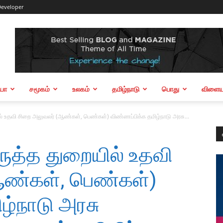
eveloper
ியா
சமூகம்
உலகம்
தமிழ்நாடு
பொது
விளையா
யில் உதவி சிறை அலுவலர் (ஆண்கள், பெண்கள்) விண்ணப்பிக்க தமிழ்நாடு அரசு...
திருத்த துறையில் உதவி
ஆண்கள், பெண்கள்)
ழ்நாடு அரசு