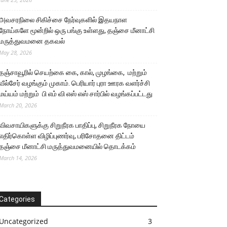
அவசரநிலை சிகிச்சை நேர்வுகளில் இதயநாள
நோய்களே மூன்றில் ஒரு பங்கு உள்ளது, தஞ்சை மீனாட்சி
மருத்துவமனை தகவல்
May 28, 2026
தஞ்சாவூரில் செயற்கை கை, கால், முழங்கை, மற்றும்
வீல்சேர் வழங்கும் முகாம். பெரியார் புரா ஊரக வளர்ச்சி
மய்யம் மற்றும் பி எம் வி எஸ் எஸ் சார்பில் வழங்கப்பட்டது
March 20, 2026
விவசாயிகளுக்கு சிறுநீரக பாதிப்பு, சிறுநீரக நோயை
எதிர்கொள்ள விழிப்புணர்வு, பரிசோதனை திட்டம்
தஞ்சை மீனாட்சி மருத்துவமனையில் தொடக்கம்
March 14, 2026
Categories
Uncategorized
3