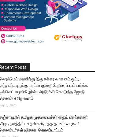
Recent Posts
ஹெல்மெட் அணிந்து இரு சக்கர வாகனம் ஓட்டி
வந்தவர்களுக்கு கட்டா குஸ்தி 2 திரைப்படம் பார்க்க
டிக்கெட் வழங்கி இன்ப அதிர்ச்சி கொடுத்த ஜோதி
தொண்டு நிறுவனம்
July 5, 2026
தஞ்சாவூரில் தமிழக முதலமைச்சர் விஜய் பிறந்தநாள்
விழா, நலத்திட்ட உதவிகள், ரத்த தானம் வழங்கி
தொண்டர்கள் உற்சாக கொண்டாட்டம்
June 23, 2026