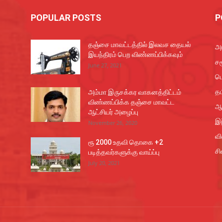
POPULAR POSTS
P
தஞ்சை மாவட்டத்தில் இலவச தையல்
அர
இயந்திரம் பெற விண்ணப்பிக்கவும்
சம
June 27, 2021
ப
தம
அம்மா இருசக்கர வாகனத்திட்டம்
விண்ணப்பிக்க தஞ்சை மாவட்ட
ஆ
ஆட்சியர் அழைப்பு
இந
November 26, 2020
வ
ரூ 2000 உதவி தொகை +2
சி
படித்தவர்களுக்கு வாய்ப்பு
July 20, 2021