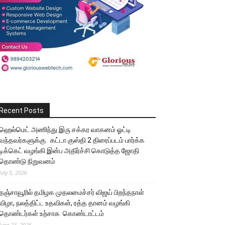
Recent Posts
ஹெல்மெட் அணிந்து இரு சக்கர வாகனம் ஓட்டி
வந்தவர்களுக்கு கட்டா குஸ்தி 2 திரைப்படம் பார்க்க
டிக்கெட் வழங்கி இன்ப அதிர்ச்சி கொடுத்த ஜோதி
தொண்டு நிறுவனம்
July 5, 2026
தஞ்சாவூரில் தமிழக முதலமைச்சர் விஜய் பிறந்தநாள்
விழா, நலத்திட்ட உதவிகள், ரத்த தானம் வழங்கி
தொண்டர்கள் உற்சாக கொண்டாட்டம்
June 23, 2026