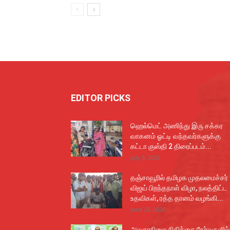
EDITOR PICKS
ஹெல்மெட் அணிந்து இரு சக்கர
வாகனம் ஓட்டி வந்தவர்களுக்கு
கட்டா குஸ்தி 2 திரைப்படம்...
July 5, 2026
தஞ்சாவூரில் தமிழக முதலமைச்சர்
விஜய் பிறந்தநாள் விழா, நலத்திட்ட
உதவிகள், ரத்த தானம் வழங்கி...
June 23, 2026
அவசரநிலை சிகிச்சை நேர்வுகளில்