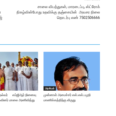
சாலை விபத்துகள், மாரடைப்பு, ஸ்ட்ரோக்
ன
நிகழ்வின்போது உதவிக்கு தஞ்சையின் அவசர நிலை
ஜ்
தொடர்பு எண் 7502506666
அரசியல்
தல்வர் எம்ஜிஆர் நினைவு
முன்னாள் அமைச்சர் எஸ்.எஸ்.பழநி
கவினர் மாலை அணிவித்து
மாணிக்கத்திற்கு விருது