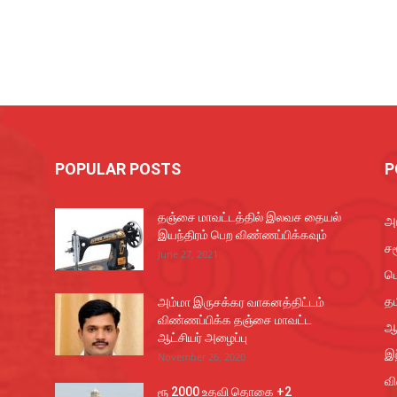
POPULAR POSTS
P
தஞ்சை மாவட்டத்தில் இலவச தையல்
அர
இயந்திரம் பெற விண்ணப்பிக்கவும்
சம
June 27, 2021
ப
தம
அம்மா இருசக்கர வாகனத்திட்டம்
விண்ணப்பிக்க தஞ்சை மாவட்ட
ஆ
ஆட்சியர் அழைப்பு
இந
November 26, 2020
வ
ரூ 2000 உதவி தொகை +2