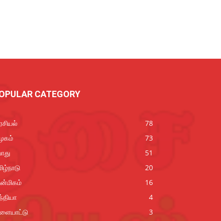
OPULAR CATEGORY
சியல்
78
ூகம்
73
ொது
51
ிழ்நாடு
20
ன்மிகம்
16
்தியா
4
ிளையாட்டு
3