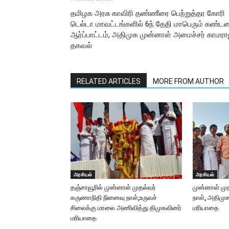
தமிழக அரசு காவிரி தண்ணீரை பெற்றுத்தர கோரி
டெல்டா மாவட்டங்களில் 6ந் தேதி மாபெரும் கண்ட
ஆர்ப்பாட்டம், அதிமுக முன்னாள் அமைச்சர் காமரா
தகவல்
RELATED ARTICLES
MORE FROM AUTHOR
அரசியல்
அரசியல்
தஞ்சாவூரில் முன்னாள் முதல்வர்
முன்னாள் மு
கருணாநிதி நினைவு நாள்,உருவச்
நாள், அதிமு
சிலைக்கு மாலை அணிவித்து திமுகவினர்
மரியாதை
மரியாதை