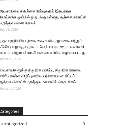
அவசரநிலை சிகிச்சை நேர்வுகளில் இதயநாள
நோய்களே மூன்றில் ஒரு பங்கு உள்ளது, தஞ்சை மீனாட்சி
மருத்துவமனை தகவல்
May 28, 2026
தஞ்சாவூரில் செயற்கை கை, கால், முழங்கை, மற்றும்
வீல்சேர் வழங்கும் முகாம். பெரியார் புரா ஊரக வளர்ச்சி
மய்யம் மற்றும் பி எம் வி எஸ் எஸ் சார்பில் வழங்கப்பட்டது
March 20, 2026
விவசாயிகளுக்கு சிறுநீரக பாதிப்பு, சிறுநீரக நோயை
எதிர்கொள்ள விழிப்புணர்வு, பரிசோதனை திட்டம்
தஞ்சை மீனாட்சி மருத்துவமனையில் தொடக்கம்
March 14, 2026
Categories
Uncategorized
3