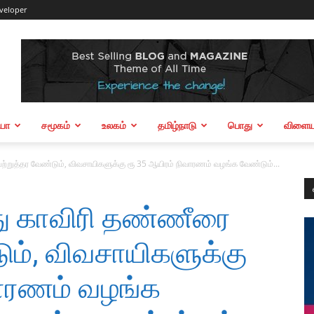
veloper
ியா
சமூகம்
உலகம்
தமிழ்நாடு
பொது
விளையா
ற்றுத்தர வேண்டும், விவசாயிகளுக்கு ரூ 35 ஆயிரம் நிவாரணம் வழங்க வேண்டும்...
து காவிரி தண்ணீரை
ும், விவசாயிகளுக்கு
வாரணம் வழங்க