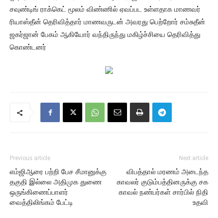
சவுண்டிங் ராக்கெட் மூலம் விண்ணில் ஏவப்பட உள்ளதாக மாணவர்
ரியாஸ்தீன் தெரிவித்தார் மாணவருடன் அவரது பெற்றோர் சம்சுதீன்
ஜகர்ஜான் பேகம் ஆகியோர் வந்திருந்து மகிழ்ச்சியை தெரிவித்து
கொண்டனர்
Previous article
Next article
எம்ஜிஆரை பற்றி பேச சீமானுக்கு
விபத்தால் மரணம் அடைந்த
தகுதி இல்லை அதிமுக துணை
காவலர் குடும்பத்தினருக்கு சக
ஒருங்கிணைப்பாளர்
காவல் நண்பர்கள் சார்பில் நிதி
வைத்திலிங்கம் பேட்டி
உதவி