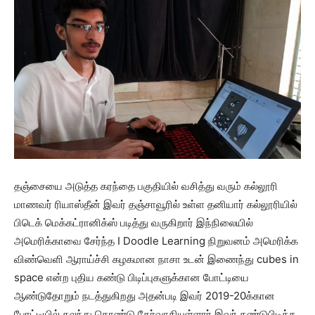
தஞ்சையை அடுத்த கரந்தை பகுதியில் வசித்து வரும் கல்லூரி
மாணவர் ரியாஸ்தீன் இவர் தஞ்சாவூரில் உள்ள தனியார் கல்லூரியில்
பிடெக் மெக்கட்ரானிக்ஸ் படித்து வருகிறார் இந்நிலையில்
அமெரிக்காவை சேர்ந்த I Doodle Learning நிறுவனம் அமெரிக்க
விண்வெளி ஆராய்ச்சி கழகமான நாசா உடன் இணைந்து cubes in
space என்ற புதிய கண்டு பிடிப்புகளுக்கான போட்டியை
ஆண்டுதோறும் நடத்துகிறது அதன்படி இவர் 2019-20க்கான
போட்டியில் கலந்து கொண்டு தேர்வாகியுள்ளார் இவர் கண்டுபிடித்த