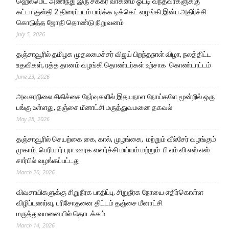
ஹெல்மெட் அணிந்து இரு சக்கர வாகனம் ஓட்டி வந்தவர்களுக்கு
கட்டா குஸ்தி 2 திரைப்படம் பார்க்க டிக்கெட் வழங்கி இன்ப அதிர்ச்சி
கொடுத்த ஜோதி தொண்டு நிறுவனம்
July 5, 2026
தஞ்சாவூரில் தமிழக முதலமைச்சர் விஜய் பிறந்தநாள் விழா, நலத்திட்ட
உதவிகள், ரத்த தானம் வழங்கி தொண்டர்கள் உற்சாக கொண்டாட்டம்
June 23, 2026
அவசரநிலை சிகிச்சை நேர்வுகளில் இதயநாள நோய்களே மூன்றில் ஒரு
பங்கு உள்ளது, தஞ்சை மீனாட்சி மருத்துவமனை தகவல்
May 28, 2026
தஞ்சாவூரில் செயற்கை கை, கால், முழங்கை, மற்றும் வீல்சேர் வழங்கும்
முகாம். பெரியார் புரா ஊரக வளர்ச்சி மய்யம் மற்றும் பி எம் வி எஸ் எஸ்
சார்பில் வழங்கப்பட்டது
March 20, 2026
விவசாயிகளுக்கு சிறுநீரக பாதிப்பு, சிறுநீரக நோயை எதிர்கொள்ள
விழிப்புணர்வு, பரிசோதனை திட்டம் தஞ்சை மீனாட்சி
மருத்துவமனையில் தொடக்கம்
March 14, 2026