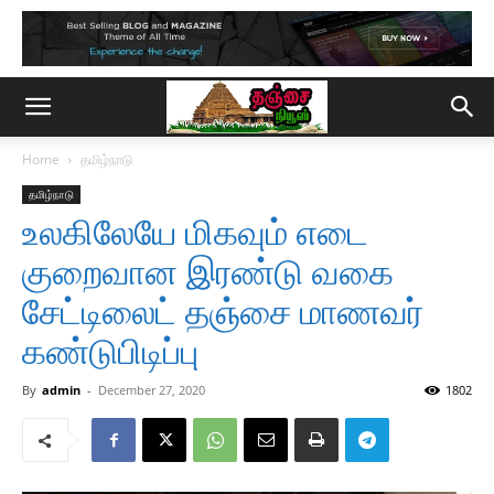
Home
தமிழ்நாடு
தமிழ்நாடு
உலகிலேயே மிகவும் எடை
குறைவான இரண்டு வகை
சேட்டிலைட் தஞ்சை மாணவர்
கண்டுபிடிப்பு
By
admin
-
December 27, 2020
1802