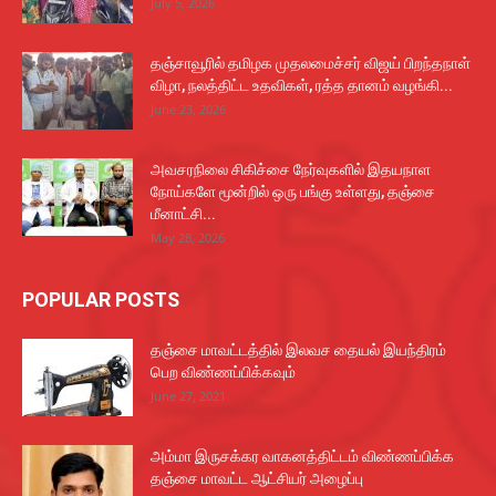
July 5, 2026
தஞ்சாவூரில் தமிழக முதலமைச்சர் விஜய் பிறந்தநாள்
விழா, நலத்திட்ட உதவிகள், ரத்த தானம் வழங்கி...
June 23, 2026
அவசரநிலை சிகிச்சை நேர்வுகளில் இதயநாள
நோய்களே மூன்றில் ஒரு பங்கு உள்ளது, தஞ்சை
மீனாட்சி...
May 28, 2026
POPULAR POSTS
தஞ்சை மாவட்டத்தில் இலவச தையல் இயந்திரம்
பெற விண்ணப்பிக்கவும்
June 27, 2021
அம்மா இருசக்கர வாகனத்திட்டம் விண்ணப்பிக்க
தஞ்சை மாவட்ட ஆட்சியர் அழைப்பு