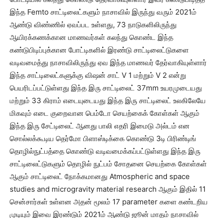
இந்த Femto சாட்டிலைட்களும் நாசாவில் இருந்து வரும் 2021ம்
ஆண்டு விண்ணில் ஏவப்பட உள்ளது, 73 நாடுகளிலிருந்து
ஆயிரக்கணக்கான மாணவர்கள் கலந்து கொண்ட இந்த
கண்டுபிடிப்புக்கான போட்டிகளில் இரண்டு சாட்டிலைட்டுகளை
வடிவமைத்து நாசாவிலிருந்து ஏவ இந்த மாணவர் தேர்வாகியுள்ளார்
இந்த சாட்டிலைட்களுக்கு விஷன் சாட் V 1 மற்றும் V 2 என்று
பெயரிடப்பட்டுள்ளது இந்த இரு சாட்டிலைட் 37mm உயரமுடையது
மற்றும் 33 கிராம் எடையுடையது இந்த இரு சாட்டிலைட் உலகிலேயே
மிகவும் எடை குறைவான பெம்டோ செயற்கைக் கோள்கள் ஆகும்
இந்த இரு சேட்டிலைட் ஆனது பாலி எதரி இமைடு அல்டம் என
சொல்லக்கூடிய தெர்மோ பிளாஸ்டிக்கை கொண்டு 3டி பிரிண்டிங்
தொழில்நுட்பத்தை கொண்டு வடிவமைக்கப்பட்டுள்ளது இந்த இரு
சாட்டிலைட்டுகளும் தொழில் நுட்பம் சோதனை செயற்கை கோள்கள்
ஆகும் சாட்டிலைட் நோக்கமானது Atmospheric and space
studies and microgravity material research ஆகும் இதில் 11
சென்சார்கள் உள்ளன அதன் மூலம் 17 parameter களை கண்டறிய
முடியும் இவை இரண்டும் 2021ம் ஆண்டு ஜூன் மாதம் நாசாவில்