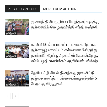
RELATED ARTICLES
MORE FROM AUTHOR
குவைத் தீ விபத்தில் உயிரிழந்தவர்களுக்கு
தஞ்சையில் மெழுகுவர்த்தி ஏந்தி அஞ்சலி
தமிழ்நாடு
காவிரி டெல்டா மாவட்ட பாசனத்திற்காக
தஞ்சாவூர் மாவட்டம் கல்லணையிலிருந்து
தண்ணீர் திறப்பு, அமைச்சர் கே.என்.நேரு,
தமிழ்நாடு
எம்பி பழநிமாணிக்கம் ஆகியோர் பங்கேற்பு
தேசிய அறிவியல் தினத்தை முன்னிட்டு
தஞ்சை சாஸ்த்ரா பல்கலைக்கழகத்தில் 5
பேருக்கு விருதுகள்
தமிழ்நாடு