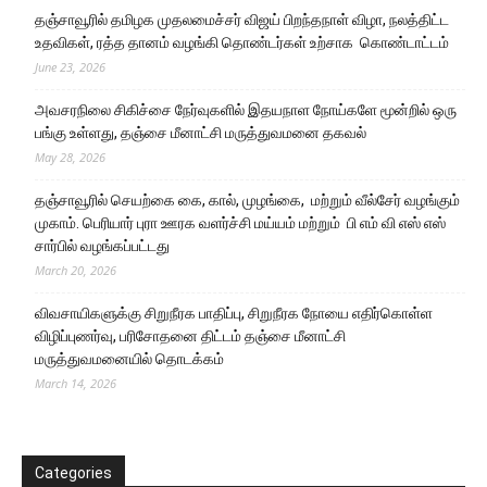
தஞ்சாவூரில் தமிழக முதலமைச்சர் விஜய் பிறந்தநாள் விழா, நலத்திட்ட
உதவிகள், ரத்த தானம் வழங்கி தொண்டர்கள் உற்சாக கொண்டாட்டம்
June 23, 2026
அவசரநிலை சிகிச்சை நேர்வுகளில் இதயநாள நோய்களே மூன்றில் ஒரு
பங்கு உள்ளது, தஞ்சை மீனாட்சி மருத்துவமனை தகவல்
May 28, 2026
தஞ்சாவூரில் செயற்கை கை, கால், முழங்கை, மற்றும் வீல்சேர் வழங்கும்
முகாம். பெரியார் புரா ஊரக வளர்ச்சி மய்யம் மற்றும் பி எம் வி எஸ் எஸ்
சார்பில் வழங்கப்பட்டது
March 20, 2026
விவசாயிகளுக்கு சிறுநீரக பாதிப்பு, சிறுநீரக நோயை எதிர்கொள்ள
விழிப்புணர்வு, பரிசோதனை திட்டம் தஞ்சை மீனாட்சி
மருத்துவமனையில் தொடக்கம்
March 14, 2026
Categories