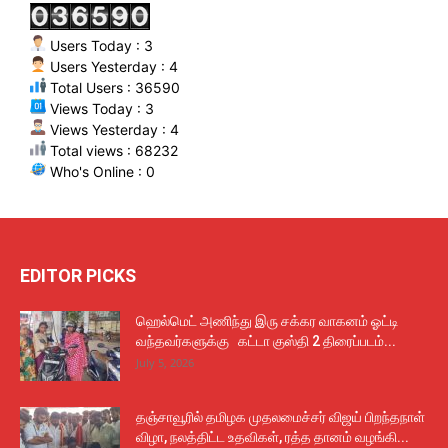
Users Today : 3
Users Yesterday : 4
Total Users : 36590
Views Today : 3
Views Yesterday : 4
Total views : 68232
Who's Online : 0
EDITOR PICKS
ஹெல்மெட் அணிந்து இரு சக்கர வாகனம் ஓட்டி
வந்தவர்களுக்கு கட்டா குஸ்தி 2 திரைப்படம்...
July 5, 2026
தஞ்சாவூரில் தமிழக முதலமைச்சர் விஜய் பிறந்தநாள்
விழா, நலத்திட்ட உதவிகள், ரத்த தானம் வழங்கி...