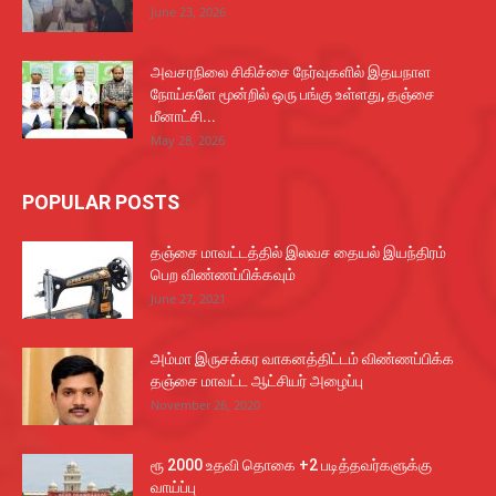
June 23, 2026
அவசரநிலை சிகிச்சை நேர்வுகளில் இதயநாள
நோய்களே மூன்றில் ஒரு பங்கு உள்ளது, தஞ்சை
மீனாட்சி...
May 28, 2026
POPULAR POSTS
தஞ்சை மாவட்டத்தில் இலவச தையல் இயந்திரம்
பெற விண்ணப்பிக்கவும்
June 27, 2021
அம்மா இருசக்கர வாகனத்திட்டம் விண்ணப்பிக்க
தஞ்சை மாவட்ட ஆட்சியர் அழைப்பு
November 26, 2020
ரூ 2000 உதவி தொகை +2 படித்தவர்களுக்கு
வாய்ப்பு