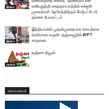
வணிகத்தை கைவிட வேண்டும் என
வலியுறுத்தி ஹைதராபாத்தில் எல்ஐசி
இந்தியா
முகவர்கள் ஆயிரத்திற்கும் மேற்பட்டோர்
தர்ணா போராட்டம்
இந்தியாவில் முதன்முறையாக செயற்கை
செரிமான கருவி- தஞ்சாவூரில் IIFPT
சாதனை.
இந்தியா
தஞ்சை நியூஸ்
அரசியல்
விளம்பரங்கள்