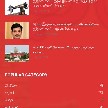
தஞ்சை மாவட்டத்தில் இலவச தையல் இயந்திரம்
பெற விண்ணப்பிக்கவும்
June 27, 2021
அம்மா இருசக்கர வாகனத்திட்டம் விண்ணப்பிக்க
தஞ்சை மாவட்ட ஆட்சியர் அழைப்பு
November 26, 2020
ரூ 2000 உதவி தொகை +2 படித்தவர்களுக்கு
வாய்ப்பு
July 20, 2021
POPULAR CATEGORY
அரசியல்
78
சமூகம்
73
பொது
51
தமிழ்நாடு
20