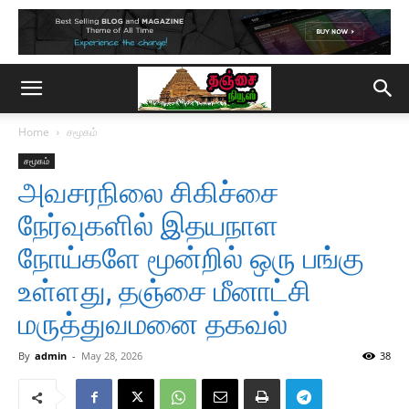
Home
சமூகம்
சமூகம்
அவசரநிலை சிகிச்சை
நேர்வுகளில் இதயநாள
நோய்களே மூன்றில் ஒரு பங்கு
உள்ளது, தஞ்சை மீனாட்சி
மருத்துவமனை தகவல்
By
admin
-
May 28, 2026
38