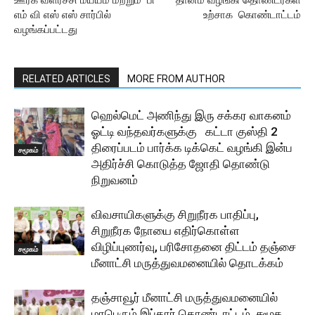
ஊரக வளர்ச்சி மய்யம் மற்றும் பி
தானம் வழங்கி தொண்டர்கள்
எம் வி எஸ் எஸ் சார்பில்
உற்சாக கொண்டாட்டம்
வழங்கப்பட்டது
RELATED ARTICLES
MORE FROM AUTHOR
ஹெல்மெட் அணிந்து இரு சக்கர வாகனம்
ஓட்டி வந்தவர்களுக்கு கட்டா குஸ்தி 2
திரைப்படம் பார்க்க டிக்கெட் வழங்கி இன்ப
சமூகம்
அதிர்ச்சி கொடுத்த ஜோதி தொண்டு
நிறுவனம்
விவசாயிகளுக்கு சிறுநீரக பாதிப்பு,
சிறுநீரக நோயை எதிர்கொள்ள
விழிப்புணர்வு, பரிசோதனை திட்டம் தஞ்சை
சமூகம்
மீனாட்சி மருத்துவமனையில் தொடக்கம்
தஞ்சாவூர் மீனாட்சி மருத்துவமனையில்
மாபெரும் இப்தார் கொண்டாட்டம், சமூக