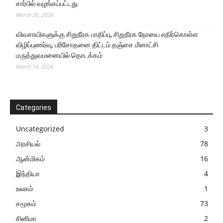
சார்பில் வழங்கப்பட்டது
March 20, 2026
விவசாயிகளுக்கு சிறுநீரக பாதிப்பு, சிறுநீரக நோயை எதிர்கொள்ள
விழிப்புணர்வு, பரிசோதனை திட்டம் தஞ்சை மீனாட்சி
மருத்துவமனையில் தொடக்கம்
March 14, 2026
Categories
Uncategorized
3
அரசியல்
78
ஆன்மிகம்
16
இந்தியா
4
உலகம்
1
சமூகம்
73
சினிமா
2