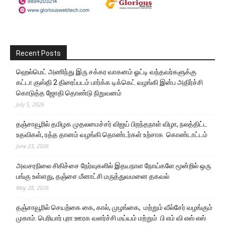
Recent Posts
ஹெல்மெட் அணிந்து இரு சக்கர வாகனம் ஓட்டி வந்தவர்களுக்கு
கட்டா குஸ்தி 2 திரைப்படம் பார்க்க டிக்கெட் வழங்கி இன்ப அதிர்ச்சி
கொடுத்த ஜோதி தொண்டு நிறுவனம்
July 5, 2026
தஞ்சாவூரில் தமிழக முதலமைச்சர் விஜய் பிறந்தநாள் விழா, நலத்திட்ட
உதவிகள், ரத்த தானம் வழங்கி தொண்டர்கள் உற்சாக கொண்டாட்டம்
June 23, 2026
அவசரநிலை சிகிச்சை நேர்வுகளில் இதயநாள நோய்களே மூன்றில் ஒரு
பங்கு உள்ளது, தஞ்சை மீனாட்சி மருத்துவமனை தகவல்
May 28, 2026
தஞ்சாவூரில் செயற்கை கை, கால், முழங்கை, மற்றும் வீல்சேர் வழங்கும்
முகாம். பெரியார் புரா ஊரக வளர்ச்சி மய்யம் மற்றும் பி எம் வி எஸ் எஸ்