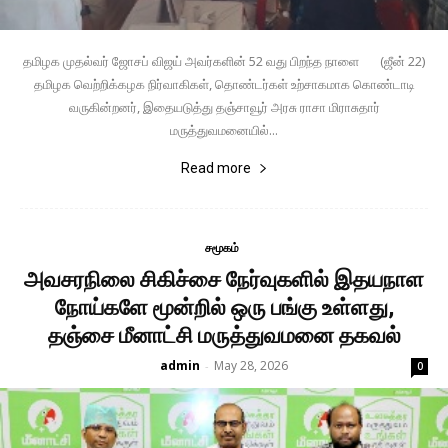
தமிழக முதல்வர் ஜோசப் விஜய் அவர்களின் 52 வது பிறந்த நாளை (ஜீன் 22)
தமிழக வெற்றிக்கழக நிர்வாகிகள், தொண்டர்கள் உற்சாகமாக கொண்டாடி
வருகின்றனர், இதையடுத்து தஞ்சாவூர் அரசு ராசா மிராசுதார்
மருத்துவமனையில்...
Read more
சமூகம்
அவசரநிலை சிகிச்சை நேர்வுகளில் இதயநாள
நோய்களே மூன்றில் ஒரு பங்கு உள்ளது,
தஞ்சை மீனாட்சி மருத்துவமனை தகவல்
admin
May 28, 2026
-
0