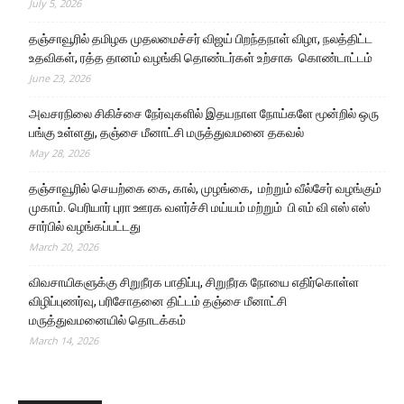
July 5, 2026
தஞ்சாவூரில் தமிழக முதலமைச்சர் விஜய் பிறந்தநாள் விழா, நலத்திட்ட
உதவிகள், ரத்த தானம் வழங்கி தொண்டர்கள் உற்சாக கொண்டாட்டம்
June 23, 2026
அவசரநிலை சிகிச்சை நேர்வுகளில் இதயநாள நோய்களே மூன்றில் ஒரு
பங்கு உள்ளது, தஞ்சை மீனாட்சி மருத்துவமனை தகவல்
May 28, 2026
தஞ்சாவூரில் செயற்கை கை, கால், முழங்கை, மற்றும் வீல்சேர் வழங்கும்
முகாம். பெரியார் புரா ஊரக வளர்ச்சி மய்யம் மற்றும் பி எம் வி எஸ் எஸ்
சார்பில் வழங்கப்பட்டது
March 20, 2026
விவசாயிகளுக்கு சிறுநீரக பாதிப்பு, சிறுநீரக நோயை எதிர்கொள்ள
விழிப்புணர்வு, பரிசோதனை திட்டம் தஞ்சை மீனாட்சி
மருத்துவமனையில் தொடக்கம்
March 14, 2026