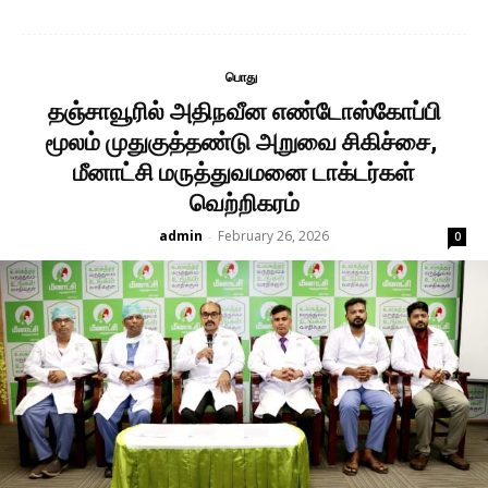
பொது
தஞ்சாவூரில் அதிநவீன எண்டோஸ்கோப்பி
மூலம் முதுகுத்தண்டு அறுவை சிகிச்சை,
மீனாட்சி மருத்துவமனை டாக்டர்கள்
வெற்றிகரம்
admin
February 26, 2026
-
0