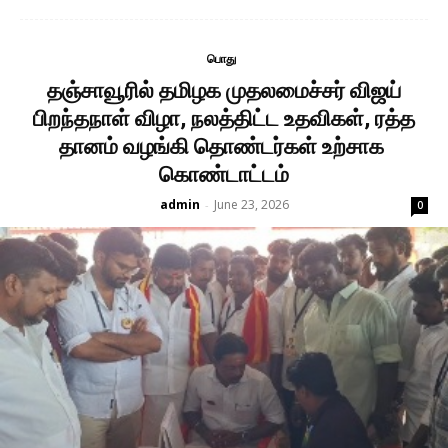
பொது
தஞ்சாவூரில் தமிழக முதலமைச்சர் விஜய்
பிறந்தநாள் விழா, நலத்திட்ட உதவிகள், ரத்த
தானம் வழங்கி தொண்டர்கள் உற்சாக
கொண்டாட்டம்
admin
June 23, 2026
-
0