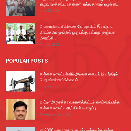
விழா, நலத்திட்ட உதவிகள், ரத்த தானம் வழங்கி...
June 23, 2026
அவசரநிலை சிகிச்சை நேர்வுகளில் இதயநாள
நோய்களே மூன்றில் ஒரு பங்கு உள்ளது, தஞ்சை
மீனாட்சி...
May 28, 2026
POPULAR POSTS
தஞ்சை மாவட்டத்தில் இலவச தையல் இயந்திரம்
பெற விண்ணப்பிக்கவும்
June 27, 2021
அம்மா இருசக்கர வாகனத்திட்டம் விண்ணப்பிக்க
தஞ்சை மாவட்ட ஆட்சியர் அழைப்பு
November 26, 2020
ரூ 2000 உதவி தொகை +2 படித்தவர்களுக்கு