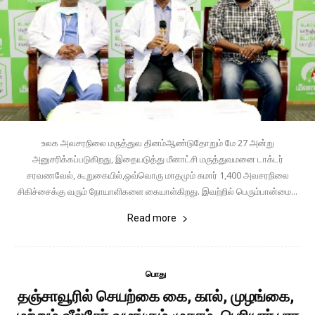
உலக அவசரநிலை மருத்துவ தினம்ஆண்டுதோறும் மே 27 அன்று
அனுசரிக்கப்படுகிறது, இதையடுத்து மீனாட்சி மருத்துவமனை டாக்டர்
சரவணவேல், கூறுகையில்,ஒவ்வொரு மாதமும் சுமார் 1,400 அவசரநிலை
சிகிச்சைக்கு வரும் நோயாளிகளை கையாள்கிறது. இவற்றில் பெரும்பான்மை...
Read more
பொது
தஞ்சாவூரில் செயற்கை கை, கால், முழங்கை,