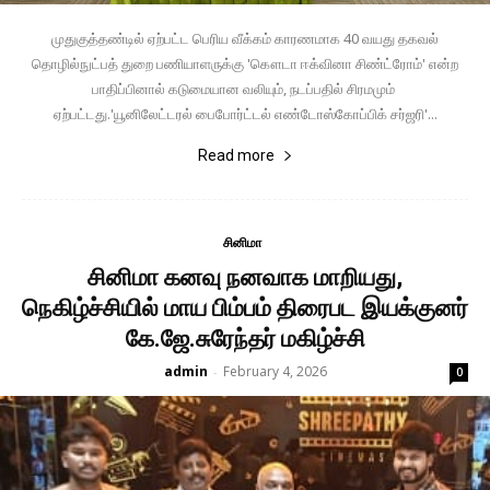
முதுகுத்தண்டில் ஏற்பட்ட பெரிய வீக்கம் காரணமாக 40 வயது தகவல்
தொழில்நுட்பத் துறை பணியாளருக்கு 'கௌடா ஈக்வினா சிண்ட்ரோம்' என்ற
பாதிப்பினால் கடுமையான வலியும், நடப்பதில் சிரமமும்
ஏற்பட்டது.'யூனிலேட்டரல் பைபோர்ட்டல் எண்டோஸ்கோப்பிக் சர்ஜரி'...
Read more
சினிமா
சினிமா கனவு நனவாக மாறியது,
நெகிழ்ச்சியில் மாய பிம்பம் திரைபட இயக்குனர்
கே.ஜே.சுரேந்தர் மகிழ்ச்சி
admin
February 4, 2026
-
0