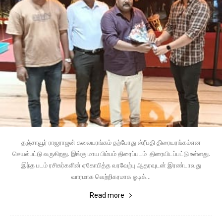
தஞ்சாவூர் ராஜராஜன் கலையரங்கம் தற்போது ஸ்ரீபதி திரையரங்கம்என
செயல்பட்டு வருகிறது. இங்கு மாய பிம்பம் திரைப்படம் திரையிடப்பட்டு உள்ளது.
இந்த படம் ரசிகர்களின் ஏகோபித்த வரவேற்பு ஆதரவுடன் இரண்டாவது
வாரமாக வெற்றிகரமாக ஓடிக்...
Read more