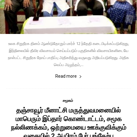
உலக சிறுநீரக தினம் ஆண்டுதோறும் மார்ச் 12 ந்தேதி கடைபிடிக்கப்படுகிறது,
இந்நிலையில் தீவிர விவசாயம் செய்யப்படும் பகுதிகளில் விவசாயிகளிடையே
நாள்பட்ட சிறுநீரக நோய் பாதிப்பு அதிகரித்து வருவது அறியப்படுகிறது. அதிக
வெப்ப அழுத்தம்,...
Read more
சமூகம்
தஞ்சாவூர் மீனாட்சி மருத்துவமனையில்
மாபெரும் இப்தார் கொண்டாட்டம், சமூக
நல்லிணக்கம், ஒற்றுமையை ஊக்குவிக்கும்
வகையில் 2 ஆயிரம் பேர் பங்கேற்பு