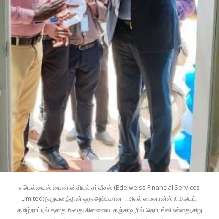
எடெல்வைஸ் பைனான்சியல் சர்வீசஸ் (Edelweiss Financial Services
Limited) நிறுவனத்தின் ஒரு அங்கமான 'ஈசிஎல் பைனான்ஸ் லிமிடெட்,
தமிழ்நாட்டில் தனது 6-வது கிளையை தஞ்சாவூரில் தொடங்கி உள்ளது,சிறு