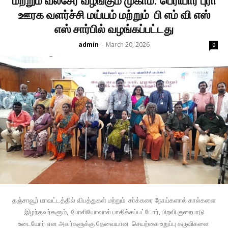
மற்றும் வீல்சேர் வழங்கும் முகாம். பெரியார் புரா
ஊரக வளர்ச்சி மய்யம் மற்றும் பி எம் வி எஸ்
எஸ் சார்பில் வழங்கப்பட்டது
admin
March 20, 2026
-
0
தஞ்சாவூர் மாவட்டத்தில் விபத்துகள் மற்றும் சர்க்கரை நோய்களால் கால்களை
இழந்தவர்களும், போலியோவால் பாதிக்கப்பட்டோர், பிறவி குறைபாடு
உடையோர் என அவர்களுக்கு தேவையான செயற்கை உறுப்பு கருவிகளை