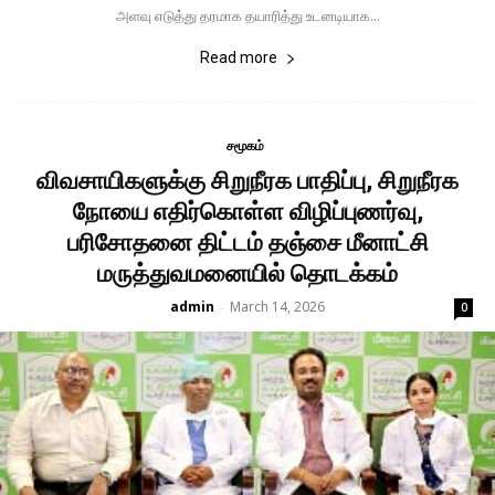
அளவு எடுத்து தரமாக தயாரித்து உடனடியாக...
Read more
சமூகம்
விவசாயிகளுக்கு சிறுநீரக பாதிப்பு, சிறுநீரக
நோயை எதிர்கொள்ள விழிப்புணர்வு,
பரிசோதனை திட்டம் தஞ்சை மீனாட்சி
மருத்துவமனையில் தொடக்கம்
admin
March 14, 2026
-
0